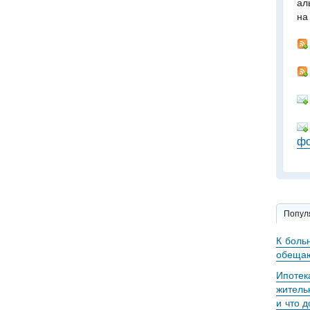
ал
на
фо
Попул
К боль
обещаю
Ипотек
житель
и что 