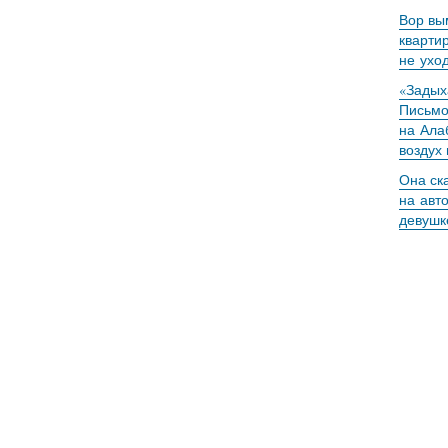
Вор вы
кварти
не ухо
«Задыха
Письмо
на Ала
воздух
Она ск
на авт
девушк