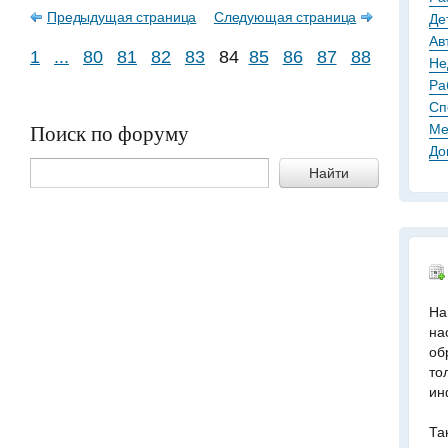
Предыдущая страница
Следующая страница
Де
Ав
1
...
80
81
82
83
84
85
86
87
88
Не
Ра
Сп
Поиск по форуму
Ме
До
Найти
На
на
об
то
ин
Та