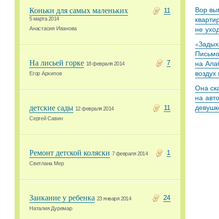
Коньки для самых маленьких
Вор вы
11
кварти
5 марта 2014
не ухо
Анастасия Иванова
«Задыха
Письмо
На лисьей горке
7
на Ала
18 февраля 2014
воздух
Егор Архипов
Она ск
на авт
детские сады
девушк
11
12 февраля 2014
Сергей Савин
Ремонт детской коляски
1
7 февраля 2014
Светлана Мер
Заикание у ребенка
24
23 января 2014
Наталия Дуремар