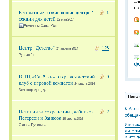
ал
на
Бесплатные развивающие центры/
1
секции для детей
12 мая 2014
Ермоловы Саша-Юля
Центр "Детство"
123
24 апреля 2014
Руслан fon
фо
В ТЦ «Савёлки» открылся детский
9
клуб с игровой комнатой
24 марта 2014
Зеленоградец , да
Попул
К боль
Петиции за сохранении учебников
2
обещаю
Петерсон и Занкова
18 марта 2014
Ипотек
Оксана Пучинина
житель
и что 