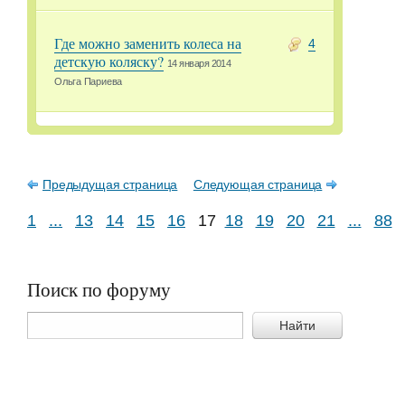
Где можно заменить колеса на
4
детскую коляску?
14 января 2014
Ольга Париева
Предыдущая страница
Следующая страница
1
...
13
14
15
16
17
18
19
20
21
...
88
Поиск по форуму
Найти