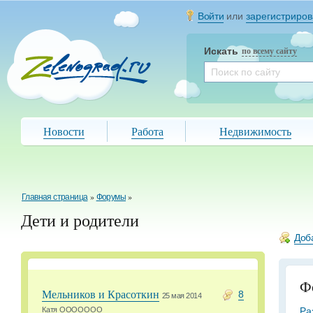
Войти
или
зарегистриров
Искать
по всему сайту
Новости
Работа
Недвижимость
Главная страница
»
Форумы
»
Дети и родители
Доб
Ф
Мельников и Красоткин
8
25 мая 2014
Ра
Катя ООООООО