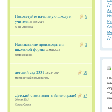
Де
Ав
Не
Посоветуйте начальную школу и
5
учителя
Ра
25 мая 2014
Сп
Анна Орехова
Ме
До
Навязывание производителя
1
школьной формы
21 мая 2014
ляля крошина
детский сад 2331
38
18 мая 2014
На
Неизвестный пользователь
на
об
то
Детский стоматолог в Зеленограде!
27
ин
16 мая 2014
Ольга Ольга
Та