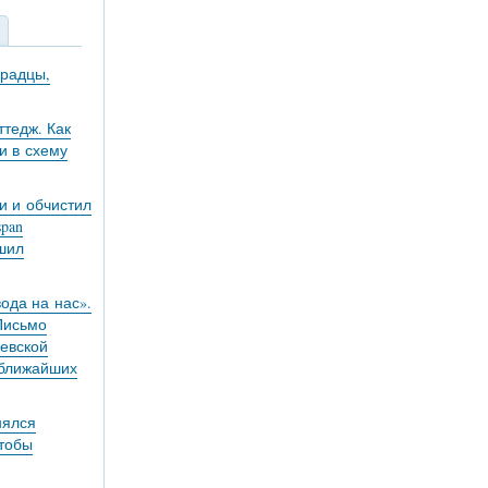
градцы,
тедж. Как
и в схему
и и обчистил
pan
ешил
вода на нас».
 Письмо
евской
 ближайших
нялся
чтобы