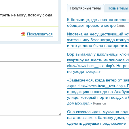
Популярные темы
Новые темы
треть не могу, потому сюда
К больнице, где лечатся зелено
обещают провести метро
1 ответ
Пожаловаться
Ипотека на несуществующий кот
жительницу Зеленограда втянул
и что должно было насторожить
Вор выманил у школьницы ключ
квартиру на шесть миллионов.<s
class='news-item__text-dop'> Но р
не уходить</span>
«Задыхаемся, когда ветер от за
<span class='news-item__text-dop'>
в редакцию о заводе на Алабуш
улице, который портит воздух в
домах</span>
9 ответов
Она сказала «да»: мужчина под
на автовышке к балкону дома, 
сделать девушке предложение