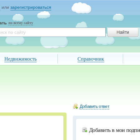
и
или
зарегистрироваться
ать
по всему сайту
Недвижимость
Справочник
Добавить ответ
Добавить в мои подп