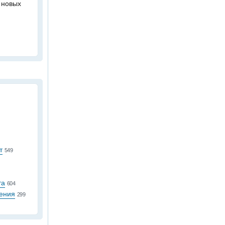
 новых
т
549
та
604
ения
299