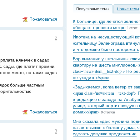
Популярные темы
Новые темы
Пожаловаться
К больнице, где лечатся зелено
обещают провести метро
1 ответ
Ипотека на несуществующий кот
2
жительницу Зеленограда втянул
и что должно было насторожить
Вор выманил у школьницы ключ
арплата нянечек в садах
квартиру на шесть миллионов.<s
. сады, где платят премии,
class='news-item__text-dop'> Но р
нтное место, но таких садов
не уходить</span>
ядок больше частным
«Задыхаемся, когда ветер от за
творительностью
<span class='news-item__text-dop'>
в редакцию о заводе на Алабуш
улице, который портит воздух в
Пожаловаться
домах</span>
9 ответов
Она сказала «да»: мужчина под
на автовышке к балкону дома, 
3
сделать девушке предложение