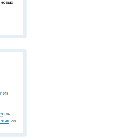
 новых
т
549
та
604
ения
299