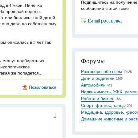
Подпишитесь на получение
ад в 4 мкрн. Нянечка
сообщений в этой теме
 На прошлой неделе.
татели боялись с ней детей
E-mail рассылка
ак она даже по собственному
лом описалась в 5 лет так
Форумы
 станут подбирать из
сихологическое
Разговоры обо всём
такая же попадется...
19425
Дети и родители
1309
Автомобили
443
Пожаловаться
Недвижимость, ЖКХ, ремон
Работа и бизнес
255
Спорт, фитнес, танцы
229
Медицина, здоровье, красо
1
Домашние животные и раст