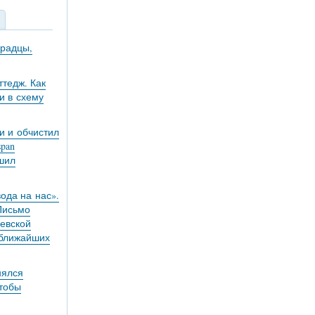
градцы,
тедж. Как
и в схему
и и обчистил
pan
ешил
вода на нас».
 Письмо
евской
 ближайших
нялся
чтобы