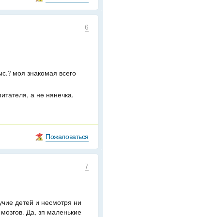
6
ыс.? моя знакомая всего
питателя, а не нянечка.
Пожаловаться
7
учие детей и несмотря ни
 мозгов. Да, зп маленькие