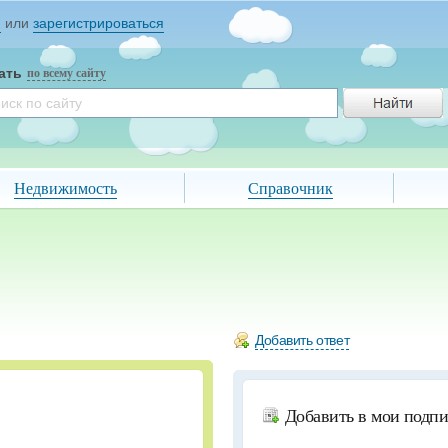
и
или
зарегистрироваться
ать
по всему сайту
Недвижимость
Справочник
Добавить ответ
Добавить в мои подп