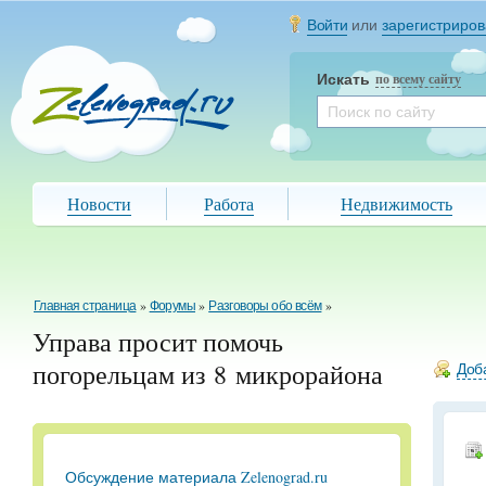
Войти
или
зарегистриров
Искать
по всему сайту
Новости
Работа
Недвижимость
Главная страница
»
Форумы
»
Разговоры обо всём
»
Управа просит помочь
погорельцам из 8 микрорайона
Доба
Обсуждение материала Zelenograd.ru