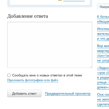
Попул
Добавление ответа
К боль
обещаю
Ипотек
житель
и что 
Вор вы
кварти
class='
не уход
«Задыха
<span c
Сообщать мне о новых ответах в этой теме
в реда
Приложить фотографию или файл
улице,
домах<
Добавить ответ
Предварительный просмотр
Она ск
на авт
сделат