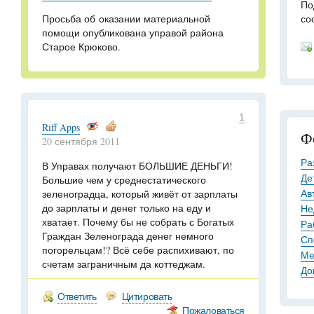
По
Просьба об оказании материальной
со
помощи опубликована управой района
Старое Крюково.
1
Riff Apps
Ф
20 сентября 2011
Ра
В Управах получают БОЛЬШИЕ ДЕНЬГИ!
Де
Большие чем у среднестатического
Ав
зеленоградца, который живёт от зарплаты
до зарплаты и денег только на еду и
Не
хватает. Почему бы не собрать с Богатых
Ра
Граждан Зеленограда денег немного
Сп
погорельцам!? Всё себе распихивают, по
Ме
счетам заграничным да коттеджам.
До
Ответить
Цитировать
Пожаловаться