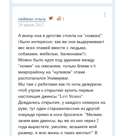
7
нейман ольга
1
29 июля 2012
А внизу она в детстве стояла на "ножках["
(было интересно: как же они выдерживают
вес всех этажей вместе с людьми,
собаками, мебелью, балконами?).
Можно было идти под зданием между
"ножек" на сквозняке, только ближе к 6
микрорайону на "нулевом" этаже
располагался Универмаг.
Мы там с ребятами как-то ночь дежурили,
чтоб утром к открытию купить первые
настоящие джинсы "Levi Strauss".
Дождались открытия, у каждого номерок на
руке, тут один старшеклассник из другой
очереди прямо в ноги бросился: "Мелкие,
зачем вам джинсы, вы же из них через 2
года вырастете, умоляю, возьмите мой
размер, я всю жизнь о таких мечтал!" В