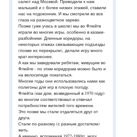
салют над Москвой. Приводили к нам
малышей и с более низких этажей, ставили
нас на подоконник. И мы смотрели во все
глаза на разноцветное зарево.
Позже (уже учась в школе) мы во Флейте
играли во многие игры, особенно в казаки-
разбойники. Длинные коридоры, на
некоторых этажах связывающие подъезды
(позже их перекрыли), делали игру много
крат интереснее.
А как мы завидовали ребятам, живущим во
Флейте - по этим коридорам можно было и
на велосипеде покататься.
Многие годы они использовались нами как
полигоны для игр в плохую погоду.
Флейта (как дом, возведенный в 1970 году)
во многом соответствовал и отвечал
потребностям жителей того времени.
Это позже мы стали отдаляться друг от
друга.
Стали по-разному (с разным достатком)
жить.
А именно, вспоминая 1972-1980гг, могу