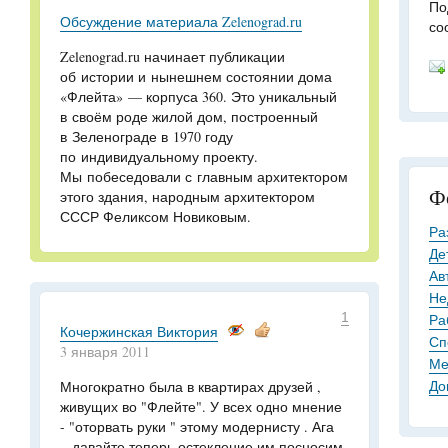
По
Обсуждение материала Zelenograd.ru
со
Zelenograd.ru начинает публикации
об истории и нынешнем состоянии дома
«Флейта» — корпуса 360. Это уникальный
в своём роде жилой дом, построенный
в Зеленограде в 1970 году
по индивидуальному проекту.
Мы побеседовали с главным архитектором
Ф
этого здания, народным архитектором
СССР Феликсом Новиковым.
Ра
Де
Ав
Не
1
Ра
Кочержинская Виктория
Сп
3 января 2011
Ме
До
Многократно была в квартирах друзей ,
живущих во "Флейте". У всех одно мнение
- "оторвать руки " этому модернисту . Ага
...давайте теперь остекление им посносим.