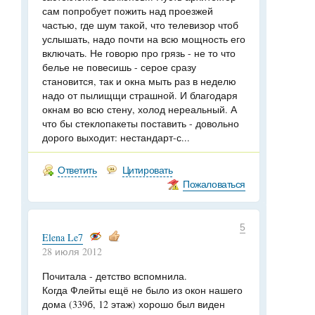
сам попробует пожить над проезжей
частью, где шум такой, что телевизор чтоб
услышать, надо почти на всю мощность его
включать. Не говорю про грязь - не то что
белье не повесишь - серое сразу
становится, так и окна мыть раз в неделю
надо от пылищщи страшной. И благодаря
окнам во всю стену, холод нереальный. А
что бы стеклопакеты поставить - довольно
дорого выходит: нестандарт-с...
Ответить
Цитировать
Пожаловаться
5
Elena Le7
28 июля 2012
Почитала - детство вспомнила.
Когда Флейты ещё не было из окон нашего
дома (339б, 12 этаж) хорошо был виден