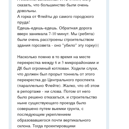
сказать, что большинство были очень
довольны.
А горка от Флейты до самого городского
пруда!
Едешь-едешь-едешь. Обратная дорога
вверх занимала 7-10 минут. Мы (ребята)
были очень расстроены строительством
здания горсовета - оно "убило" эту горку(((
Насколько помню в то время на месте
перекрестка между 6 и 3 микрорайонами и
ДК был огромный котлован. Ходили слухи,
что должен был прорыт тоннель от этого
перекрестка до Центрального проспекта
(параллельно Флейте). Жалко, что об этом
в репортаже - ни слова. Потом от него
было решено отказаться, и строительство
ныне существующего проезда было
совершено путем выемки грунта, с
последующим укреплением
образовавшегося почти вертикального
склона. Тогда проектировщики