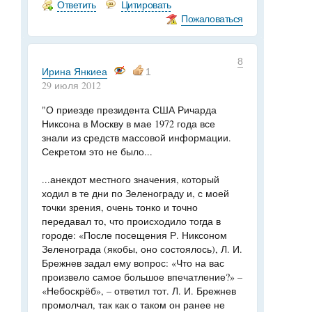
Ответить
Цитировать
Пожаловаться
8
Ирина Янкиеа
1
29 июля 2012
"О приезде президента США Ричарда
Никсона в Москву в мае 1972 года все
знали из средств массовой информации.
Секретом это не было...
...анекдот местного значения, который
ходил в те дни по Зеленограду и, с моей
точки зрения, очень тонко и точно
передавал то, что происходило тогда в
городе: «После посещения Р. Никсоном
Зеленограда (якобы, оно состоялось), Л. И.
Брежнев задал ему вопрос: «Что на вас
произвело самое большое впечатление?» –
«Небоскрёб», – ответил тот. Л. И. Брежнев
промолчал, так как о таком он ранее не