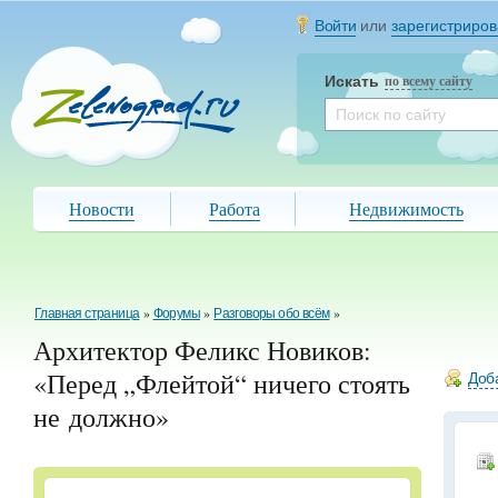
Войти
или
зарегистриров
Искать
по всему сайту
Новости
Работа
Недвижимость
Главная страница
»
Форумы
»
Разговоры обо всём
»
Архитектор Феликс Новиков:
«Перед „Флейтой“ ничего стоять
Доба
не должно»