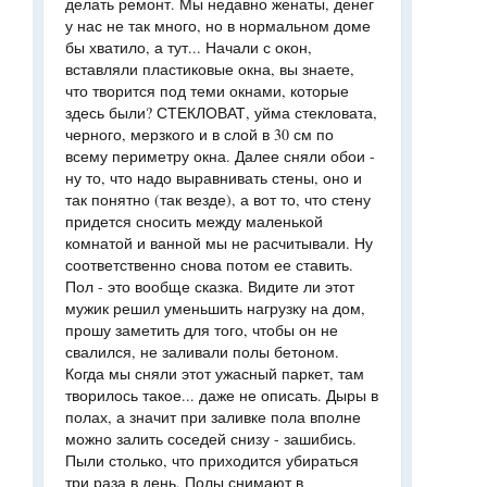
делать ремонт. Мы недавно женаты, денег
у нас не так много, но в нормальном доме
бы хватило, а тут... Начали с окон,
вставляли пластиковые окна, вы знаете,
что творится под теми окнами, которые
здесь были? СТЕКЛОВАТ, уйма стекловата,
черного, мерзкого и в слой в 30 см по
всему периметру окна. Далее сняли обои -
ну то, что надо выравнивать стены, оно и
так понятно (так везде), а вот то, что стену
придется сносить между маленькой
комнатой и ванной мы не расчитывали. Ну
соответственно снова потом ее ставить.
Пол - это вообще сказка. Видите ли этот
мужик решил уменьшить нагрузку на дом,
прошу заметить для того, чтобы он не
свалился, не заливали полы бетоном.
Когда мы сняли этот ужасный паркет, там
творилось такое... даже не описать. Дыры в
полах, а значит при заливке пола вполне
можно залить соседей снизу - зашибись.
Пыли столько, что приходится убираться
три раза в день. Полы снимают в