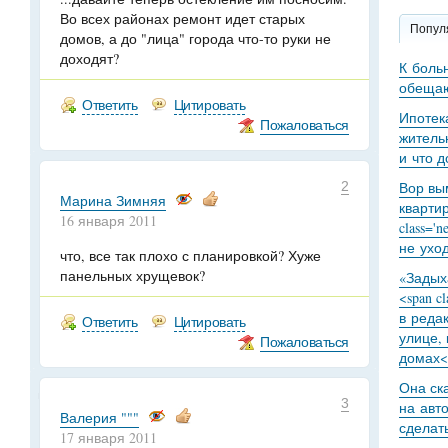
Во всех районах ремонт идет старых
Попул
домов, а до "лица" города что-то руки не
доходят?
К боль
обещаю
Ответить
Цитировать
Ипотек
Пожаловаться
житель
и что 
2
Вор вы
Марина Зимняя
кварти
16 января 2011
class='
не уход
что, все так плохо с планировкой? Хуже
панельных хрущевок?
«Задыха
<span c
в реда
Ответить
Цитировать
улице,
Пожаловаться
домах<
Она ск
3
на авт
Валерия """
сделат
17 января 2011