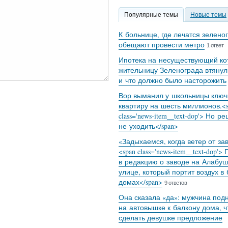
Популярные темы
Новые темы
К больнице, где лечатся зелено
обещают провести метро
1 ответ
Ипотека на несуществующий кот
жительницу Зеленограда втянул
и что должно было насторожить
Вор выманил у школьницы ключ
квартиру на шесть миллионов.<s
class='news-item__text-dop'> Но р
не уходить</span>
«Задыхаемся, когда ветер от за
<span class='news-item__text-dop'>
в редакцию о заводе на Алабуш
улице, который портит воздух в
домах</span>
9 ответов
Она сказала «да»: мужчина под
на автовышке к балкону дома, 
сделать девушке предложение