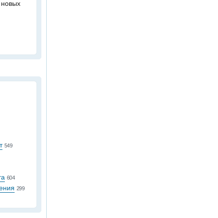
 новых
т
549
та
604
ения
299