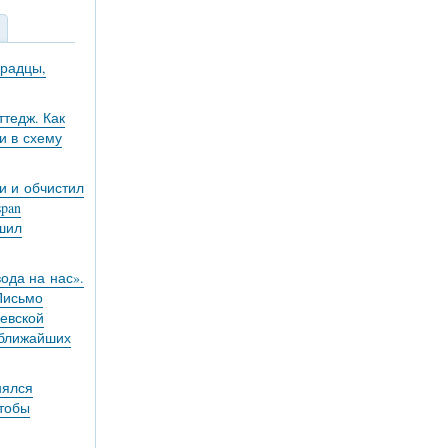
градцы,
тедж. Как
и в схему
и и обчистил
pan
ешил
вода на нас».
 Письмо
евской
 ближайших
нялся
чтобы