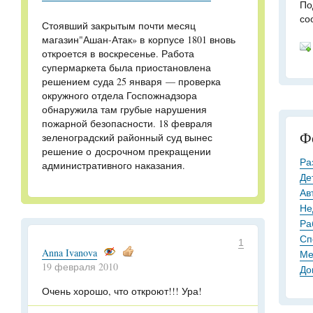
По
со
Стоявший закрытым почти месяц
магазин"
Ашан-Атак
» в корпусе 1801 вновь
откроется в воскресенье. Работа
супермаркета была приостановлена
решением суда 25 января — проверка
окружного отдела Госпожнадзора
обнаружила там грубые нарушения
пожарной безопасности. 18 февраля
Ф
зеленоградский районный суд вынес
решение о досрочном прекращении
Ра
административного наказания.
Де
Ав
Не
Ра
Сп
1
Anna Ivanova
Ме
19 февраля 2010
До
Очень хорошо, что откроют!!! Ура!