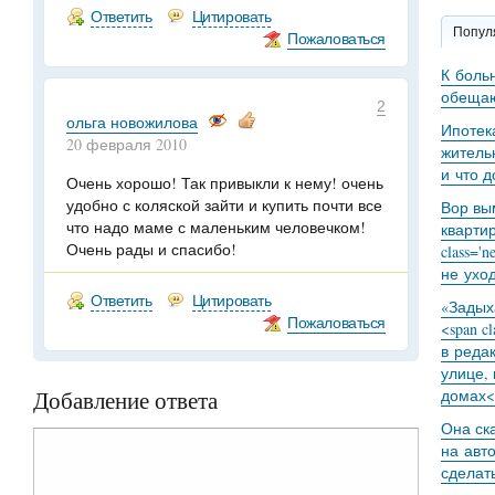
Ответить
Цитировать
Попул
Пожаловаться
К боль
обещаю
2
ольга новожилова
Ипотек
20 февраля 2010
житель
и что 
Очень хорошо! Так привыкли к нему! очень
удобно с коляской зайти и купить почти все
Вор вы
что надо маме с маленьким человечком!
кварти
Очень рады и спасибо!
class='
не уход
Ответить
Цитировать
«Задыха
Пожаловаться
<span c
в реда
улице,
Добавление ответа
домах<
Она ск
на авт
сделат