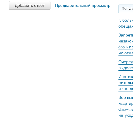
Добавить ответ
Предварительный просмотр
Попул
К боль
обещаю
Запрет
незакон
dop'> п
их отме
Очеред
выделе
Ипотек
житель
и что 
Вор вы
кварти
class='
не уход