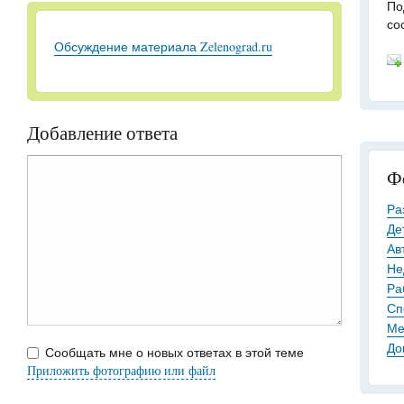
По
со
Обсуждение материала Zelenograd.ru
Добавление ответа
Ф
Ра
Де
Ав
Не
Ра
Сп
Ме
До
Сообщать мне о новых ответах в этой теме
Приложить фотографию или файл