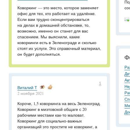
По
Коворкинг — это место, которое заменяет
со
офис для тех, кто работает на удалёнке.
Если вам трудно сконцентрироваться
на делах в домашней обстановке, то,
возможно, именно он станет для вас
спасением. Мы выяснили, какие
коворкинги есть в Зеленограде и сколько
стоят их услуги. Это справочный материал,
он будет дополняться.
Ф
Ра
Де
Ав
1
Не
Виталий Т
Ра
2 ноября 2021
Сп
Короче, 1,5 коворкинга на весь Зеленоград.
Ме
Коворкинг в миэтовской общаге с 20
До
рабочими местами как-то маловат.
Коворкинг для социально-важных
организаций это простите не коворкинг, а