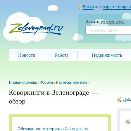
Войти
или
зарегистриров
Искать
по всему сайту
Новости
Работа
Недвижимость
Главная страница
»
Форумы
»
Разговоры обо всём
»
Коворкинги в Зеленограде —
обзор
Доба
Обсуждение материала Zelenograd.ru