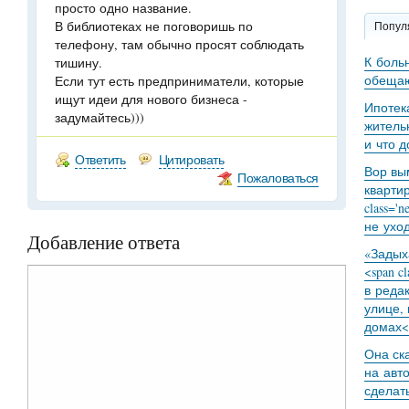
просто одно название.
В библиотеках не поговоришь по
Попул
телефону, там обычно просят соблюдать
К боль
тишину.
обещаю
Если тут есть предприниматели, которые
ищут идеи для нового бизнеса -
Ипотек
задумайтесь)))
житель
и что 
Ответить
Цитировать
Вор вы
Пожаловаться
кварти
class='
не уход
Добавление ответа
«Задыха
<span c
в реда
улице,
домах<
Она ск
на авт
сделат