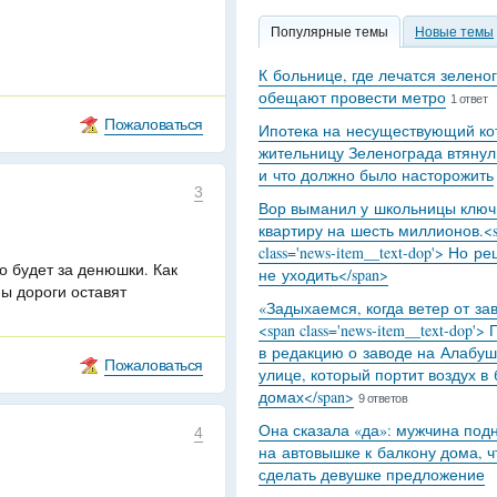
Популярные темы
Новые темы
К больнице, где лечатся зелено
обещают провести метро
1 ответ
Пожаловаться
Ипотека на несуществующий кот
жительницу Зеленограда втянул
и что должно было насторожить
3
Вор выманил у школьницы ключ
квартиру на шесть миллионов.<s
class='news-item__text-dop'> Но р
о будет за денюшки. Как
не уходить</span>
ны дороги оставят
«Задыхаемся, когда ветер от за
<span class='news-item__text-dop'>
в редакцию о заводе на Алабуш
Пожаловаться
улице, который портит воздух в
домах</span>
9 ответов
Она сказала «да»: мужчина под
4
на автовышке к балкону дома, 
сделать девушке предложение