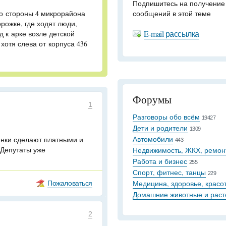
Подпишитесь на получение
о стороны 4 микрорайона
сообщений в этой теме
рожке, где ходят люди,
E-mail рассылка
 к арке возле детской
хотя слева от корпуса 436
Форумы
1
Разговоры обо всём
19427
Дети и родители
1309
Автомобили
янки сделают платными и
443
 Депутаты уже
Недвижимость, ЖКХ, ремон
Работа и бизнес
255
Спорт, фитнес, танцы
229
Пожаловаться
Медицина, здоровье, красо
Домашние животные и раст
2