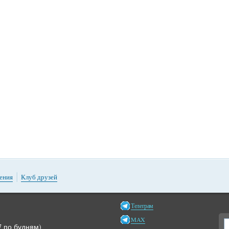
ения
Клуб друзей
Телеграм
MAX
17 по будням)