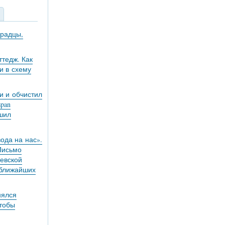
градцы,
тедж. Как
и в схему
и и обчистил
pan
ешил
вода на нас».
 Письмо
евской
 ближайших
нялся
чтобы