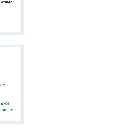
 новых
т
549
та
604
ения
299