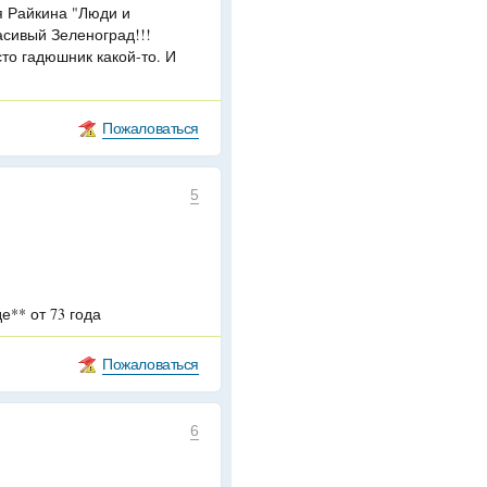
я Райкина "Люди и
асивый Зеленоград!!!
сто гадюшник какой-то. И
Пожаловаться
5
** от 73 года
Пожаловаться
6