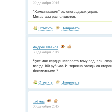
29 декабря 2015
"Химкинизация" зеленоградских управ.
Метастазы расползаются.
Ответить
Цитировать
Андрей Иванов
30 декабря 2015
Чует мое сердце неспроста тему подняли, скор
всегда 100 руб час. Интересно заезды со сторо
бесплатными ?
Ответить
Цитировать
Tol Ana
30 декабря 2015