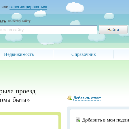
и
или
зарегистрироваться
ать
по всему сайту
Недвижимость
Справочник
рыла проезд
Дома быта»
Добавить ответ
Добавить в мои подп