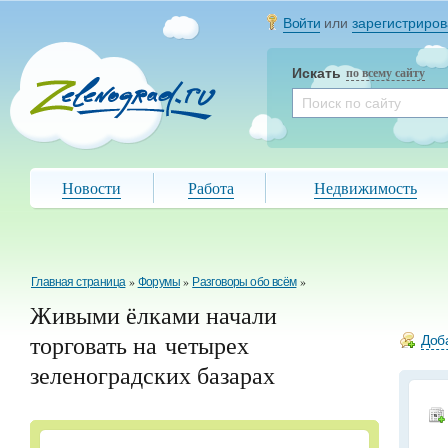
Войти
или
зарегистриров
Искать
по всему сайту
Новости
Работа
Недвижимость
Главная страница
»
Форумы
»
Разговоры обо всём
»
Живыми ёлками начали
торговать на четырех
Доба
зеленоградских базарах