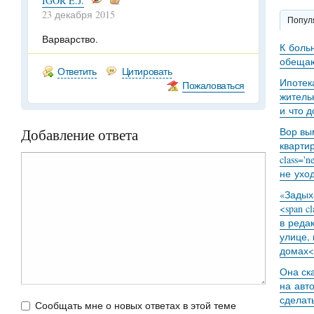
IGOR E.J.
23 декабря 2015
Попул
Варварство.
К боль
обещаю
Ответить
Цитировать
Ипотек
Пожаловаться
житель
и что 
Добавление ответа
Вор вы
кварти
class='
не уход
«Задыха
<span c
в реда
улице,
домах<
Она ск
на авт
сделат
Сообщать мне о новых ответах в этой теме