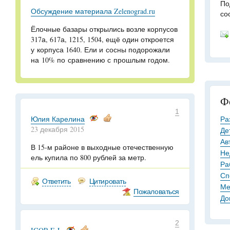
По
Обсуждение материала Zelenograd.ru
со
Ёлочные базары открылись возле корпусов
317а, 617а, 1215, 1504, ещё один откроется
у корпуса 1640. Ели и сосны подорожали
на 10% по сравнению с прошлым годом.
Ф
1
Юлия Карелина
Ра
23 декабря 2015
Де
Ав
В 15-м районе в выходные отечественную
Не
ель купила по 800 рублей за метр.
Ра
Сп
Ответить
Цитировать
Ме
Пожаловаться
До
2