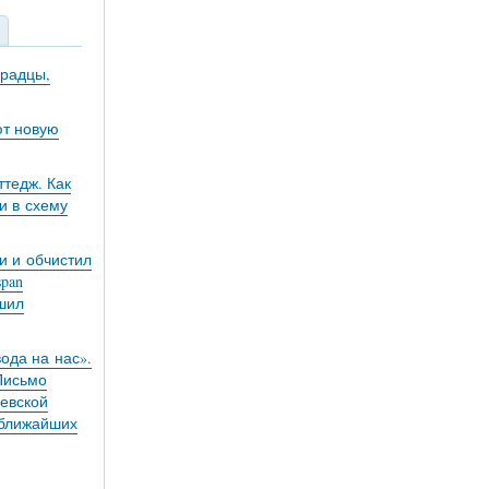
градцы,
ют новую
тедж. Как
и в схему
и и обчистил
pan
ешил
вода на нас».
 Письмо
евской
 ближайших