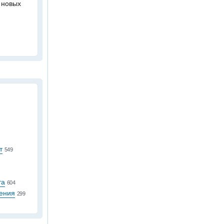
 новых
т
549
та
604
ения
299