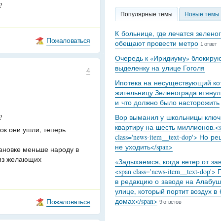
?
Популярные темы
Новые темы
К больнице, где лечатся зелено
Пожаловаться
обещают провести метро
1 ответ
Очередь к «Иридиуму» блокиру
выделенку на улице Гоголя
4
Ипотека на несуществующий кот
жительницу Зеленограда втянул
и что должно было насторожить
?
Вор выманил у школьницы ключ
квартиру на шесть миллионов.<s
ок они ушли, теперь
class='news-item__text-dop'> Но р
не уходить</span>
тановке меньше народу в
 из желающих
«Задыхаемся, когда ветер от за
<span class='news-item__text-dop'>
в редакцию о заводе на Алабуш
улице, который портит воздух в
домах</span>
Пожаловаться
9 ответов