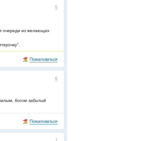
5
ся очереди из желающих
терочку".
Пожаловаться
6
жилым, богом забытый
Пожаловаться
7