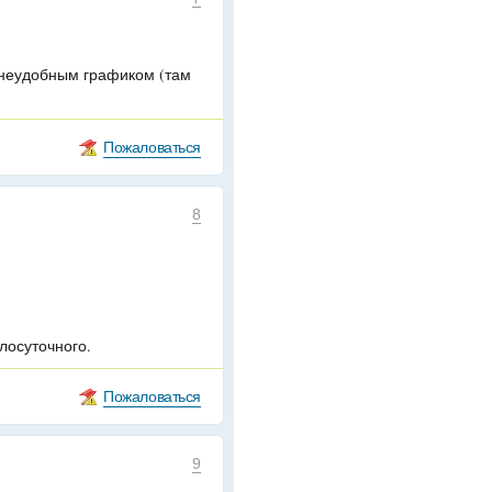
с неудобным графиком (там
Пожаловаться
8
глосуточного.
Пожаловаться
9