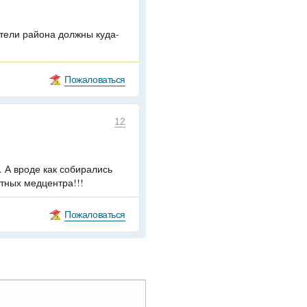
ители района должны куда-
Пожаловаться
12
. А вроде как собирались
атных медцентра!!!
Пожаловаться