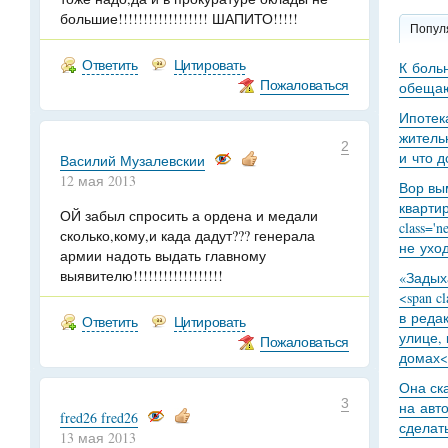
большие!!!!!!!!!!!!!!!!!! ШАПИТО!!!!!
Попул
Ответить
Цитировать
К боль
Пожаловаться
обещаю
Ипотек
житель
2
и что 
Василий Музалевскии
12 мая 2013
Вор вы
кварти
ОЙ забыл спросить а ордена и медали
class='
сколько,кому,и када дадут??? генерала
не уход
армии надоть выдать главному
выявителю!!!!!!!!!!!!!!!!!!
«Задыха
<span c
в реда
Ответить
Цитировать
улице,
Пожаловаться
домах<
Она ск
3
на авт
fred26 fred26
сделат
13 мая 2013