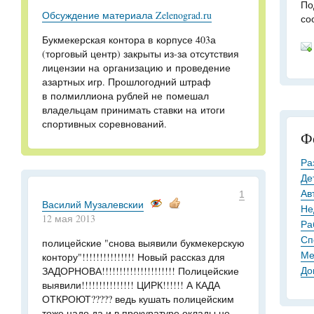
По
Обсуждение материала Zelenograd.ru
со
Букмекерская контора в корпусе 403а
(торговый центр) закрыты из-за отсутствия
лицензии на организацию и проведение
азартных игр. Прошлогодний штраф
в полмиллиона рублей не помешал
владельцам принимать ставки на итоги
спортивных соревнований.
Ф
Ра
Де
Ав
1
Василий Музалевскии
Не
12 мая 2013
Ра
Сп
полицейские "снова выявили букмекерскую
Ме
контору"!!!!!!!!!!!!!!! Новый рассказ для
До
ЗАДОРНОВА!!!!!!!!!!!!!!!!!!!!! Полицейские
выявили!!!!!!!!!!!!!!! ЦИРК!!!!!! А КАДА
ОТКРОЮТ????? ведь кушать полицейским
тоже надо,да и в прокуратуре оклады не