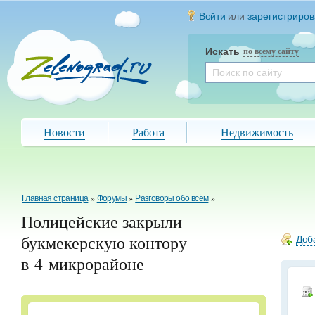
Войти
или
зарегистриров
Искать
по всему сайту
Новости
Работа
Недвижимость
Главная страница
»
Форумы
»
Разговоры обо всём
»
Полицейские закрыли
букмекерскую контору
Доба
в 4 микрорайоне