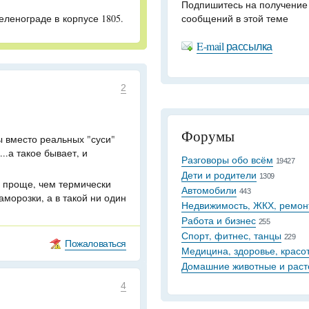
Подпишитесь на получение
еленограде в корпусе 1805.
сообщений в этой теме
E-mail рассылка
2
Форумы
ы вместо реальных "суси"
.а такое бывает, и
Разговоры обо всём
19427
Дети и родители
1309
ь проще, чем термически
Автомобили
443
аморозки, а в такой ни один
Недвижимость, ЖКХ, ремон
Работа и бизнес
255
Спорт, фитнес, танцы
229
Пожаловаться
Медицина, здоровье, красо
Домашние животные и раст
4