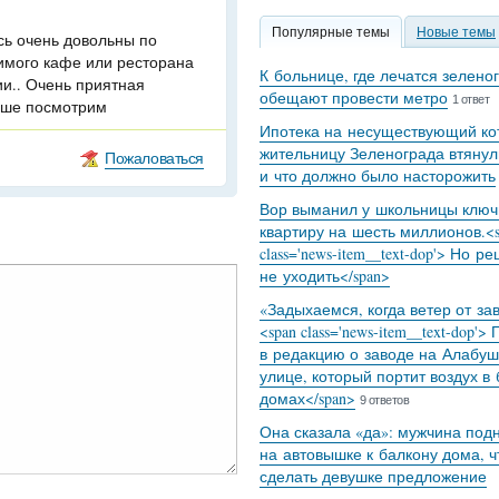
Популярные темы
Новые темы
сь очень довольны по
имого кафе или ресторана
К больнице, где лечатся зелено
и.. Очень приятная
обещают провести метро
1 ответ
льше посмотрим
Ипотека на несуществующий кот
жительницу Зеленограда втянул
Пожаловаться
и что должно было насторожить
Вор выманил у школьницы ключ
квартиру на шесть миллионов.<s
class='news-item__text-dop'> Но р
не уходить</span>
«Задыхаемся, когда ветер от за
<span class='news-item__text-dop'>
в редакцию о заводе на Алабуш
улице, который портит воздух в
домах</span>
9 ответов
Она сказала «да»: мужчина под
на автовышке к балкону дома, 
сделать девушке предложение