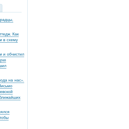
градцы,
тедж. Как
и в схему
и и обчистил
pan
ешил
вода на нас».
 Письмо
евской
 ближайших
нялся
чтобы