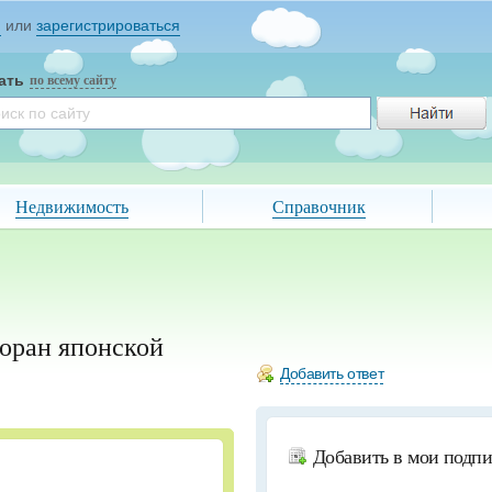
и
или
зарегистрироваться
ать
по всему сайту
Недвижимость
Справочник
оран японской
Добавить ответ
Добавить в мои подп