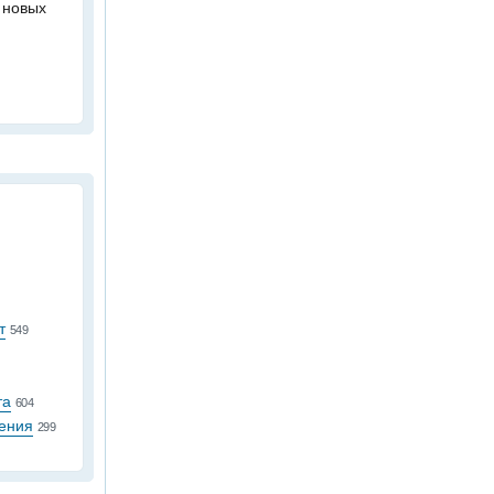
 новых
т
549
та
604
ения
299