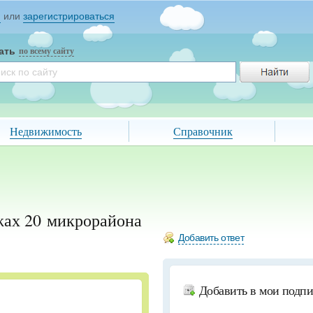
и
или
зарегистрироваться
ать
по всему сайту
Недвижимость
Справочник
жах 20 микрорайона
Добавить ответ
Добавить в мои подп