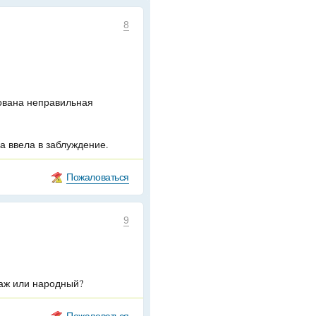
8
ована неправильная
 ввела в заблуждение.
Пожаловаться
9
раж или народный?
Пожаловаться