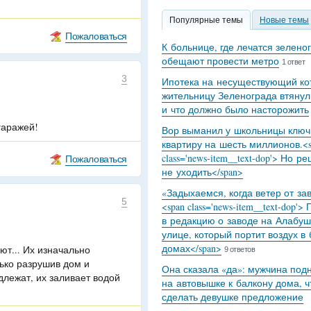
Популярные темы
Новые темы
Пожаловаться
К больнице, где лечатся зелено
обещают провести метро
1 ответ
3
Ипотека на несуществующий кот
жительницу Зеленограда втянул
и что должно было насторожить
гаражей!
Вор выманил у школьницы ключ
квартиру на шесть миллионов.<s
class='news-item__text-dop'> Но р
Пожаловаться
не уходить</span>
«Задыхаемся, когда ветер от за
5
<span class='news-item__text-dop'>
в редакцию о заводе на Алабуш
улице, который портит воздух в
домах</span>
ют... Их изначально
9 ответов
ько разрушив дом и
Она сказала «да»: мужчина под
длежат, их заливает водой
на автовышке к балкону дома, 
сделать девушке предложение