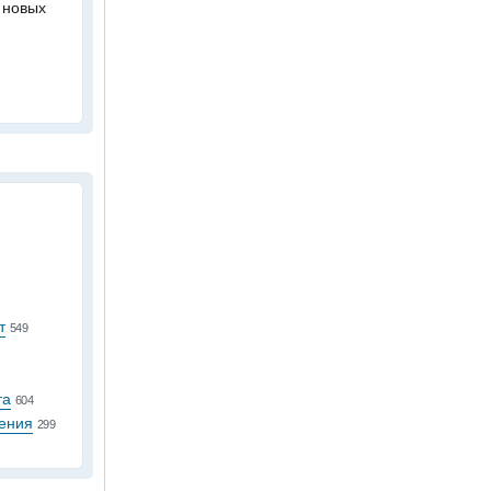
 новых
т
549
та
604
ения
299