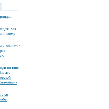
градцы,
тедж. Как
и в схему
и и обчистил
pan
ешил
вода на нас».
 Письмо
евской
 ближайших
нялся
чтобы