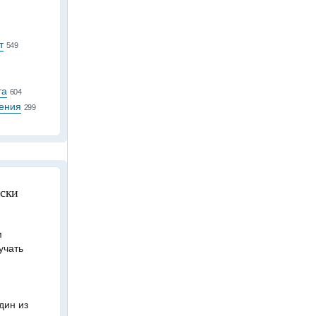
т
549
та
604
ения
299
иски
м
учать
дин из