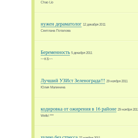
Chao Lio
нужен дераматолог
12 декабря 2011
Светлана Потапова
Беременность
5 декабря 2011
~~К Б~~
Лучший УЗИст Зеленограда!!!
29 ноября 2011
Юлия Малинина
кодировка от ожирения в 16 районе
29 ноября 201
Wells! ***
худею без стресса
27 ноября 2011