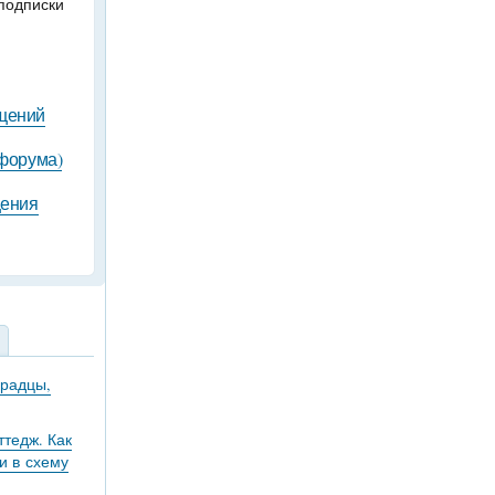
подписки
бщений
 форума)
щения
градцы,
тедж. Как
и в схему