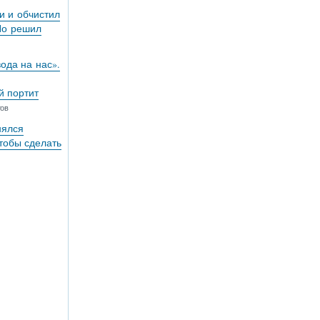
и и обчистил
Но решил
вода на нас».
й портит
тов
нялся
тобы сделать