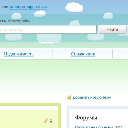
и
или
зарегистрироваться
ать
по всему сайту
Недвижимость
Справочник
Добавить новую тему
Форумы
1
Разговоры обо всём
19425