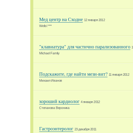
Мед центр на Сходне
12 января 2012
Wells! ***
"клавиатура" для частично парализованного
1
Michael Family
Подскажите, где найти мези-вит?
11 января 2012
Михаил Иванов
хороший кардиолог
4 января 2012
Степанова Вероника
Гастроэнтеролог
23 декабря 2011