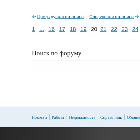
Предыдущая страница
Следующая страница
1
...
16
17
18
19
20
21
22
23
24
Поиск по форуму
Новости
Работа
Недвижимость
Справочник
Объявл