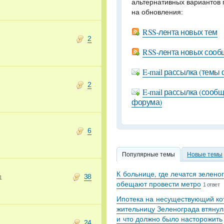
альтернативных вариантов 
на обновления:
RSS-лента новых тем
2
RSS-лента новых соо
E-mail рассылка (темы
2
E-mail рассылка (сооб
форума)
6
Популярные темы
Новые темы
К больнице, где лечатся зелено
38
1
обещают провести метро
1 ответ
Ипотека на несуществующий кот
жительницу Зеленограда втянул
и что должно было насторожить
24