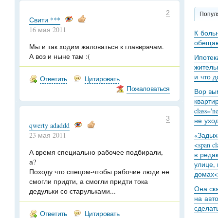
2
Попул
Свити ***
16 мая 2011
К боль
обещаю
Мы и так ходим жаловаться к главврачам.
А воз и ныне там :(
Ипотек
житель
и что 
Ответить
Цитировать
Пожаловаться
Вор вы
кварти
class='
3
не уход
qwerty adaddd
23 мая 2011
«Задыха
<span c
А время специально рабочее подбирали,
в реда
а?
улице,
Походу что спецом-чтобы рабочие люди не
домах<
смогли придти, а смогли придти тока
Она ск
дедульки со старульками...
на авт
сделат
Ответить
Цитировать