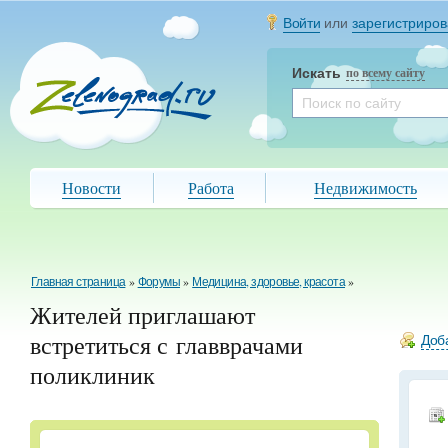
Войти
или
зарегистриров
Искать
по всему сайту
Новости
Работа
Недвижимость
Главная страница
»
Форумы
»
Медицина, здоровье, красота
»
Жителей приглашают
встретиться с главврачами
Доба
поликлиник