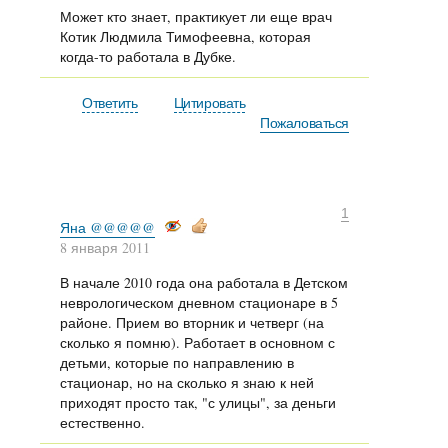
По
Может кто знает, практикует ли еще врач
со
Котик Людмила Тимофеевна, которая
когда-то работала в Дубке.
Ответить
Цитировать
Пожаловаться
Ф
1
Яна @@@@@
Ра
8 января 2011
Де
Ав
В начале 2010 года она работала в Детском
Не
неврологическом дневном стационаре в 5
Ра
районе. Прием во вторник и четверг (на
Сп
сколько я помню). Работает в основном с
детьми, которые по направлению в
Ме
стационар, но на сколько я знаю к ней
До
приходят просто так, "с улицы", за деньги
естественно.