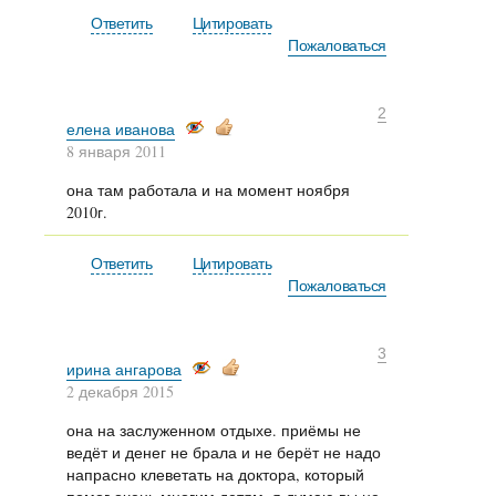
Ответить
Цитировать
Попул
Пожаловаться
К боль
обещаю
2
елена иванова
Ипотек
8 января 2011
житель
и что 
она там работала и на момент ноября
Вор вы
2010г.
кварти
class='
Ответить
Цитировать
не уход
Пожаловаться
«Задыха
<span c
в реда
3
ирина ангарова
улице,
2 декабря 2015
домах<
Она ск
она на заслуженном отдыхе. приёмы не
на авт
ведёт и денег не брала и не берёт не надо
сделат
напрасно клеветать на доктора, который