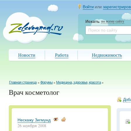
Войти
или
зарегистриров
Искать
по всему сайту
Новости
Работа
Недвижимость
Главная страница
»
Форумы
»
Медицина, здоровье, красота
»
Врач косметолог
Доба
Нескажу Зигмунд
26 ноября 2008