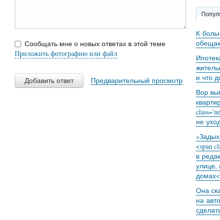
Попул
К боль
обещаю
Сообщать мне о новых ответах в этой теме
Приложить фотографию или файл
Ипотек
житель
и что 
Добавить ответ
Предварительный просмотр
Вор вы
кварти
class='
не уход
«Задыха
<span c
в реда
улице,
домах<
Она ск
на авт
сделат