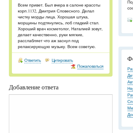
По
Всем привет. Был вчера в салоне красоты
со
корп.1132, Дмитрия Словесного. Делал
чистку морды лица. Хорошая штука,
морщины подтянулись, лоб гладкий стал.
Хороший врач косметолог, Наталией зовут,
делает качественно, руки мягкие,
расслабляет что аж заснул под
релаксирующую музыку. Всем советую.
Ф
Ответить
Цитировать
Пожаловаться
Ра
Де
Ав
Добавление ответа
Не
Ра
Сп
Ме
До