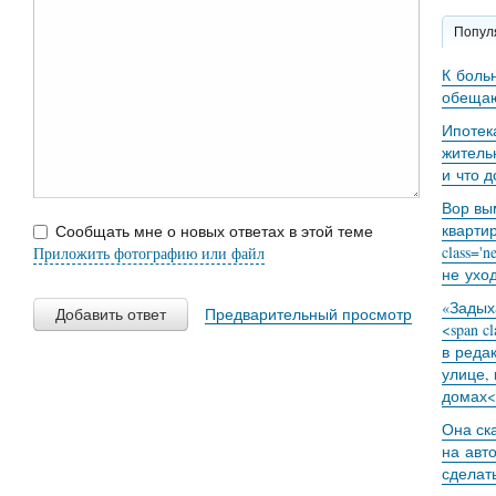
Попул
К боль
обещаю
Ипотек
житель
и что 
Вор вы
кварти
Сообщать мне о новых ответах в этой теме
class='
Приложить фотографию или файл
не уход
«Задыха
Добавить ответ
Предварительный просмотр
<span c
в реда
улице,
домах<
Она ск
на авт
сделат