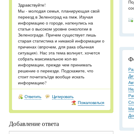
По
Здравствуйте!
со
Мы - молодая семья, планирующая свой
переезд в Зеленоград на пмж. Изучая
информацию о городе, наткнулись на
статьи о высоком уровне онкологии в
Зеленограде. Причем существует лишь
старая статистика и никакой информации о
причинах (впрочем, для рака обычная
ситуация). Нас эта тема волнует, хочется
Ф
собрать максимальное кол-во
информации, прежде чем принимать
Ра
решение о переезде. Подскажите, что
Де
стоит почитать/где вообще искать
Ав
информацию?
Не
Ра
Ответить
Цитировать
Сп
Пожаловаться
Ме
До
Добавление ответа