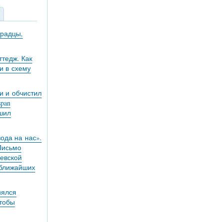
градцы,
тедж. Как
и в схему
и и обчистил
pan
ешил
вода на нас».
 Письмо
евской
 ближайших
нялся
чтобы