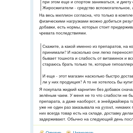
при этом еще и спортом заниматься, и диету
Жиросжигатели - средство вспомогательное, 
На весь миллион согласна, что только в компл
физическими нагрузками можно добиться резуль
добавки, есть нормы, которых стоит придержив
чревата последствиями.
Скажите, а какой именно из препаратов, на к
принимали? И насколько они легко переносятс
бывает тошнота и слабость от витаминок и вс
стараюсь брать только те, которые гипоаллер
И еще - этот магазин насколько быстро доста
ли у них продукция? А то не хотелось бы купит
Я покупала жидкий карнитин без добавок снача
зелёным чаем. У меня не то что слабости не б
препарата, а даже наоборот, в энейджайзера 
уже не один раз заказывала на gymset, никаких
них всегда товар есть на складе, доставку дел
задерживают. Обычно на следующий день после
Ответить
Цитировать