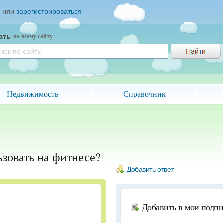
и
или
зарегистрироваться
ать
по всему сайту
Недвижимость
Справочник
ьзовать на фитнесе?
Добавить ответ
Добавить в мои подп