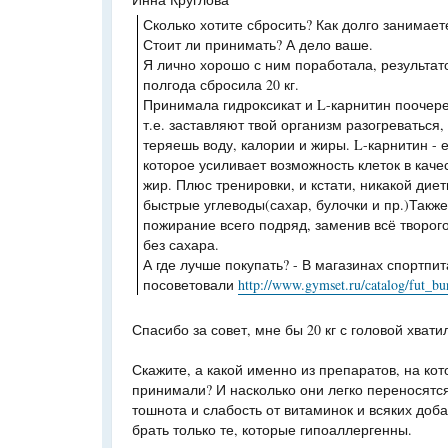
Сколько хотите сбросить? Как долго занимает
Стоит ли принимать? А дело ваше.
Я лично хорошо с ним поработала, результат
полгода сбросила 20 кг.
Принимала гидроксикат и L-карнитин поочере
т.е. заставляют твой организм разогреваться,
теряешь воду, калории и жиры. L-карнитин - 
которое усиливает возможность клеток в каче
жир. Плюс тренировки, и кстати, никакой дие
быстрые углеводы(сахар, булочки и пр.)Такж
пожирание всего подряд, заменив всё творо
без сахара.
А где лучше покупать? - В магазинах спортпит
посоветовали
http://www.gymset.ru/catalog/fut_bu
Спасибо за совет, мне бы 20 кг с головой хват
Скажите, а какой именно из препаратов, на ко
принимали? И насколько они легко переносятся
тошнота и слабость от витаминок и всяких доб
брать только те, которые гипоаллергенны.