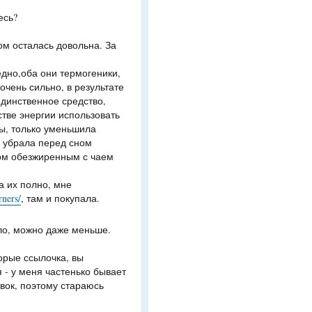
есь?
ом осталась довольна. За
дно,оба они термогеники,
 очень сильно, в результате
единственное средство,
стве энергии использовать
ты, только уменьшила
е убрала перед сном
гом обезжиренным с чаем
а их полно, мне
rners/
, там и покупала.
ило, можно даже меньше.
торые ссылочка, вы
 - у меня частенько бывает
авок, поэтому стараюсь