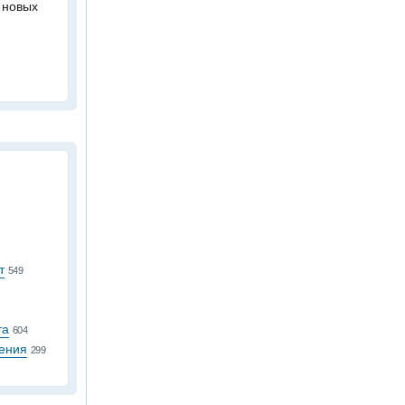
 новых
т
549
та
604
ения
299