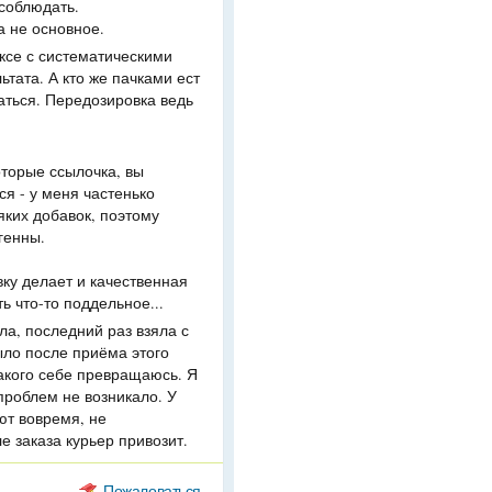
 соблюдать.
а не основное.
ексе с систематическими
тата. А кто же пачками ест
аться. Передозировка ведь
оторые ссылочка, вы
я - у меня частенько
яких добавок, поэтому
генны.
вку делает и качественная
ь что-то поддельное...
ла, последний раз взяла с
ыло после приёма этого
такого себе превращаюсь. Я
 проблем не возникало. У
ают вовремя, не
 заказа курьер привозит.
Пожаловаться