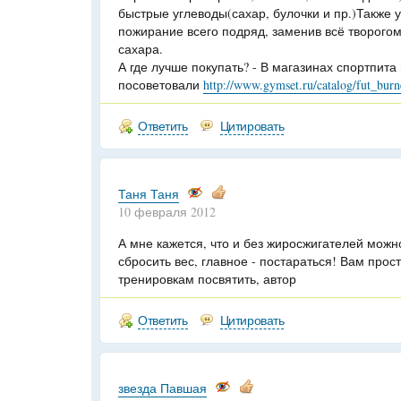
быстрые углеводы(сахар, булочки и пр.)Также 
пожирание всего подряд, заменив всё творого
сахара.
А где лучше покупать? - В магазинах спортпита
посоветовали
http://www.gymset.ru/catalog/fut_burn
Ответить
Цитировать
Таня Таня
10 февраля 2012
А мне кажется, что и без жиросжигателей можн
сбросить вес, главное - постараться! Вам про
тренировкам посвятить, автор
Ответить
Цитировать
звезда Павшая