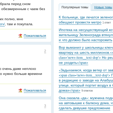
убрала перед сном
Популярные темы
Новые темы
м обезжиренным с чаем без
К больнице, где лечатся зелено
 их полно, мне
обещают провести метро
1 ответ
ers/
, там и покупала.
Ипотека на несуществующий кот
жительницу Зеленограда втянул
Пожаловаться
и что должно было насторожить
Вор выманил у школьницы ключ
2
квартиру на шесть миллионов.<s
class='news-item__text-dop'> Но р
не уходить</span>
о очень даже неплохо
«Задыхаемся, когда ветер от за
сто нужно больше времени
<span class='news-item__text-dop'>
в редакцию о заводе на Алабуш
улице, который портит воздух в
Пожаловаться
домах</span>
9 ответов
Она сказала «да»: мужчина под
на автовышке к балкону дома, 
3
сделать девушке предложение