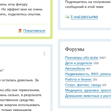
Подпишитесь на получение
чень хочу фигуру
сообщений в этой теме
. Но эффект мне не очень
нять, поделитесь опытом,
E-mail рассылка
Пожаловаться
Форумы
1
Разговоры обо всём
19427
Дети и родители
1309
Автомобили
443
ь?
Недвижимость, ЖКХ, ремон
Работа и бизнес
 осталась довольна. За
255
Спорт, фитнес, танцы
229
но,оба они термогеники,
Медицина, здоровье, красо
чень сильно, в результате
Домашние животные и раст
динственное средство,
ве энергии использовать
ы, только уменьшила