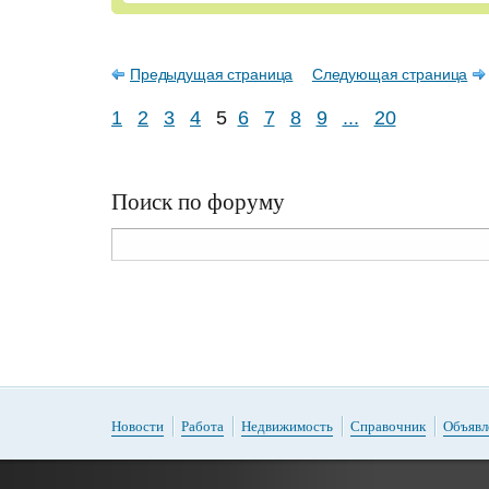
Предыдущая страница
Следующая страница
1
2
3
4
5
6
7
8
9
...
20
Поиск по форуму
Новости
Работа
Недвижимость
Справочник
Объявл