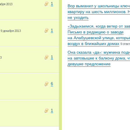
1
абря 2013
Вор выманил у школьницы ключ
квартиру на шесть миллионов. 
не уходить
«Задыхаемся, когда ветер от за
1
9 декабря 2013
Письмо в редакцию о заводе
на Алабушевской улице, которы
воздух в ближайших домах
9 отве
Она сказала «да»: мужчина под
1
на автовышке к балкону дома, ч
13
девушке предложение
6
1