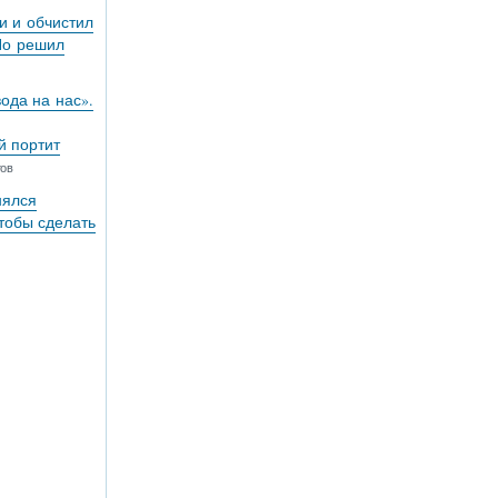
и и обчистил
Но решил
вода на нас».
й портит
тов
нялся
тобы сделать