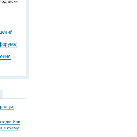
подписки
бщений
 форума)
щения
градцы,
тедж. Как
и в схему