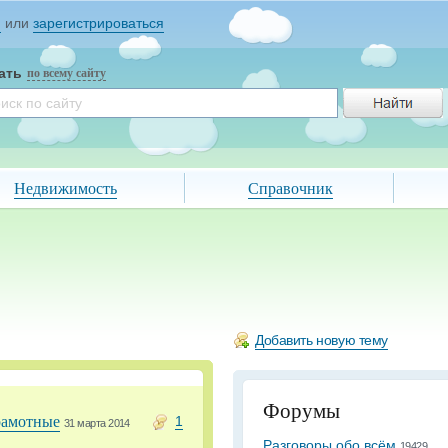
и
или
зарегистрироваться
ать
по всему сайту
Недвижимость
Справочник
Добавить новую тему
Форумы
рамотные
1
31 марта 2014
Разговоры обо всём
19429