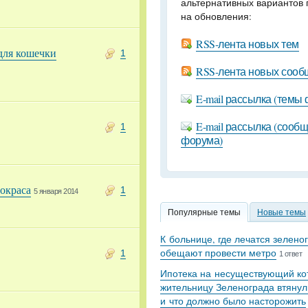
альтернативных вариантов 
на обновления:
RSS-лента новых тем
для кошечки
1
RSS-лента новых соо
E-mail рассылка (темы
E-mail рассылка (сооб
1
форума)
 окраса
1
5 января 2014
Популярные темы
Новые темы
К больнице, где лечатся зелено
обещают провести метро
1
1 ответ
Ипотека на несуществующий кот
жительницу Зеленограда втянул
и что должно было насторожить