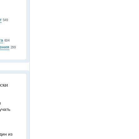
т
549
та
604
ения
299
иски
м
учать
дин из