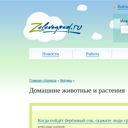
Войт
Иск
Новости
Работа
Главная страница
»
Форумы
»
Домашние животные и растения
Когда пойдёт берёзовый сок, скажите люди г
александр матвеев