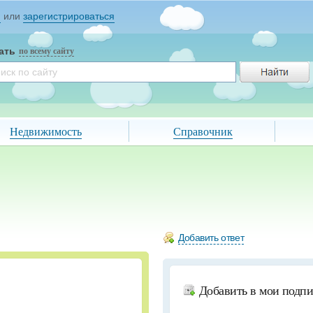
и
или
зарегистрироваться
ать
по всему сайту
Недвижимость
Справочник
Добавить ответ
Добавить в мои подп