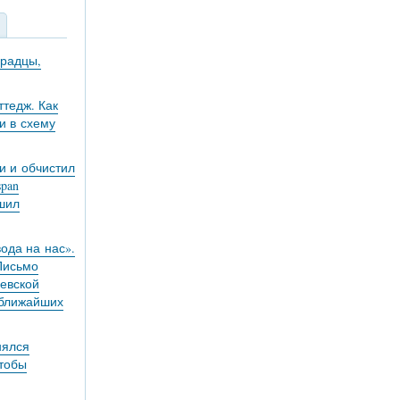
градцы,
тедж. Как
и в схему
и и обчистил
pan
ешил
вода на нас».
 Письмо
евской
 ближайших
нялся
чтобы