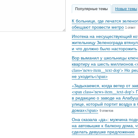
Популярные темы
Новые темы
К больнице, где лечатся зелено
обещают провести метро
1 ответ
Ипотека на несуществующий кот
жительницу Зеленограда втянул
и что должно было насторожить
Вор выманил у школьницы ключ
квартиру на шесть миллионов.<s
class='news-item__text-dop'> Но р
не уходить</span>
«Задыхаемся, когда ветер от за
<span class='news-item__text-dop'>
в редакцию о заводе на Алабуш
улице, который портит воздух в
домах</span>
9 ответов
Она сказала «да»: мужчина под
на автовышке к балкону дома, 
сделать девушке предложение