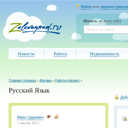
Войти
или
зарегистриров
Искать
по всему сайту
Новости
Работа
Недвижимость
Главная страница
»
Форумы
»
Работа и бизнес
»
Русский Язык
Доба
Иван Царевич
1 июля 2011