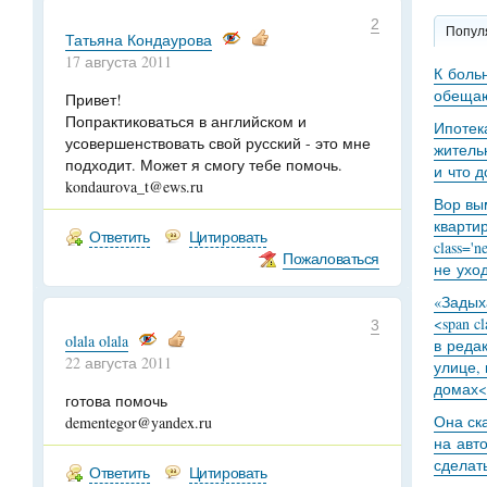
2
Попул
Татьяна Кондаурова
17 августа 2011
К боль
обещаю
Привет!
Попрактиковаться в английском и
Ипотек
усовершенствовать свой русский - это мне
житель
подходит. Может я смогу тебе помочь.
и что 
kondaurova_t@ews.ru
Вор вы
кварти
Ответить
Цитировать
class='
Пожаловаться
не уход
«Задыха
<span c
3
olala olala
в реда
22 августа 2011
улице,
домах<
готова помочь
Она ск
dementegor@yandex.ru
на авт
сделат
Ответить
Цитировать