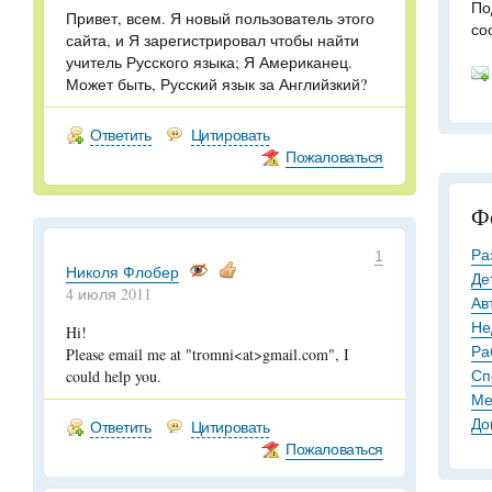
По
Привет, всем. Я новый пользователь этого
со
сайта, и Я зарегистрировал чтобы найти
учитель Русского языка; Я Американец.
Может быть, Русский язык за Английзкий?
Ответить
Цитировать
Пожаловаться
Ф
Ра
1
Николя Флобер
Де
4 июля 2011
Ав
Не
Hi!
Ра
Please email me at "tromni<at>gmail.com", I
Сп
could help you.
Ме
До
Ответить
Цитировать
Пожаловаться