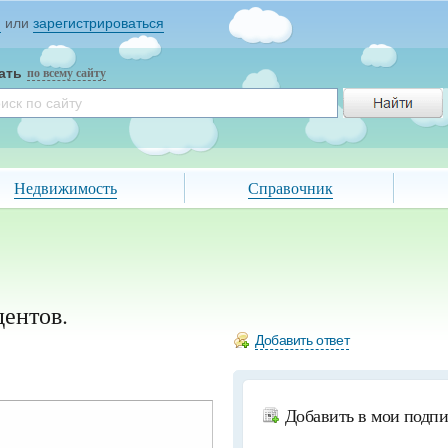
и
или
зарегистрироваться
ать
по всему сайту
Недвижимость
Справочник
дентов.
Добавить ответ
Добавить в мои подп