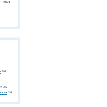
 новых
т
549
та
604
ения
299