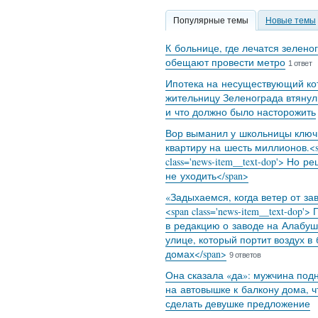
Популярные темы
Новые темы
К больнице, где лечатся зелено
обещают провести метро
1 ответ
Ипотека на несуществующий кот
жительницу Зеленограда втянул
и что должно было насторожить
Вор выманил у школьницы ключ
квартиру на шесть миллионов.<s
class='news-item__text-dop'> Но р
не уходить</span>
«Задыхаемся, когда ветер от за
<span class='news-item__text-dop'>
в редакцию о заводе на Алабуш
улице, который портит воздух в
домах</span>
9 ответов
Она сказала «да»: мужчина под
на автовышке к балкону дома, 
сделать девушке предложение