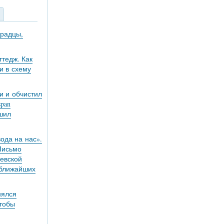
градцы,
тедж. Как
и в схему
и и обчистил
pan
ешил
вода на нас».
 Письмо
евской
 ближайших
нялся
чтобы