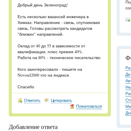
По
Добрый день Зеленоград!
со
Есть несколько вакансий инженера в
Химках. Направление - связь, спутниковая
связь. Готовы рассмотреть кандидатов
"близких" направлений.
Оклад от 40 до 55 в зависимости от
квалификации, плюс премия 40%.
Ф
Работа на 80% - техническое писательство.
Ра
Кого заинтересовало - пишите на
Де
Novosel2000 что на яндексе.
Ав
Спасибо
Не
Ра
Сп
Ответить
Цитировать
Пожаловаться
Ме
До
Добавление ответа