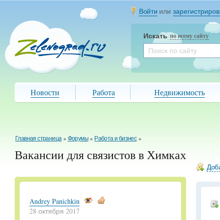
Войти
или
зарегистриров
Искать
по всему сайту
Новости
Работа
Недвижимость
Главная страница
»
Форумы
»
Работа и бизнес
»
Вакансии для связистов в Химках
Доба
Andrey Panichkin
28 октября 2017