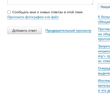
Попул
Сообщать мне о новых ответах в этой теме
К боль
Приложить фотографию или файл
обещаю
Против
Добавить ответ
Предварительный просмотр
на общ
прогол
Запрет
незакон
dop'> п
их отме
Очеред
выделе
Ипотек
житель
и что 