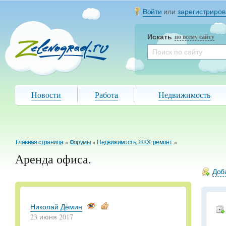
Войти
или
зарегистриров
Искать
по всему сайту
Новости
Работа
Недвижимость
Главная страница
»
Форумы
»
Недвижимость, ЖКХ, ремонт
»
Аренда офиса.
Доба
Николай Дёмин
23 июня 2017