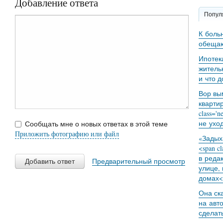
Добавление ответа
Попул
К боль
обещаю
Ипотек
житель
и что 
Вор вы
кварти
class='
не уход
Сообщать мне о новых ответах в этой теме
Приложить фотографию или файл
«Задыха
<span c
в реда
Добавить ответ
Предварительный просмотр
улице,
домах<
Она ск
на авт
сделат