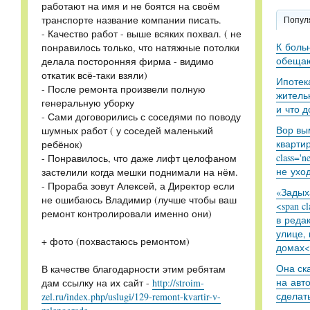
работают на имя и не боятся на своём
транспорте название компании писать.
Попул
- Качество работ - выше всяких похвал. ( не
К боль
понравилось только, что натяжные потолки
обещаю
делала посторонняя фирма - видимо
откатик всё-таки взяли)
Ипотек
- После ремонта произвели полную
житель
генеральную уборку
и что 
- Сами договорились с соседями по поводу
Вор вы
шумных работ ( у соседей маленький
кварти
ребёнок)
class='
- Понравилось, что даже лифт целофаном
не уход
застелили когда мешки поднимали на нём.
- Прораба зовут Алексей, а Директор если
«Задыха
не ошибаюсь Владимир (лучше чтобы ваш
<span c
ремонт контролировали именно они)
в реда
улице,
+ фото (похвастаюсь ремонтом)
домах<
Она ск
В качестве благодарности этим ребятам
на авт
дам ссылку на их сайт -
http://stroim-
сделат
zel.ru/index.php/uslugi/129-remont-kvartir-v-