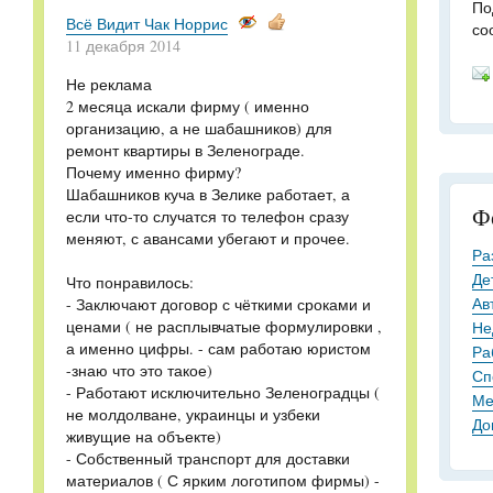
По
Всё Видит Чак Норрис
со
11 декабря 2014
Не реклама
2 месяца искали фирму ( именно
организацию, а не шабашников) для
ремонт квартиры в Зеленограде.
Почему именно фирму?
Шабашников куча в Зелике работает, а
Ф
если что-то случатся то телефон сразу
меняют, с авансами убегают и прочее.
Ра
Де
Что понравилось:
Ав
- Заключают договор с чёткими сроками и
ценами ( не расплывчатые формулировки ,
Не
а именно цифры. - сам работаю юристом
Ра
-знаю что это такое)
Сп
- Работают исключительно Зеленоградцы (
Ме
не молдолване, украинцы и узбеки
До
живущие на объекте)
- Собственный транспорт для доставки
материалов ( С ярким логотипом фирмы) -