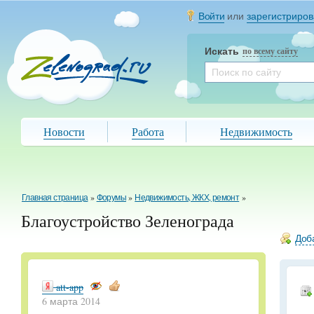
Войти
или
зарегистриров
Искать
по всему сайту
Новости
Работа
Недвижимость
Главная страница
»
Форумы
»
Недвижимость, ЖКХ, ремонт
»
Благоустройство Зеленограда
Доба
att-app
6 марта 2014