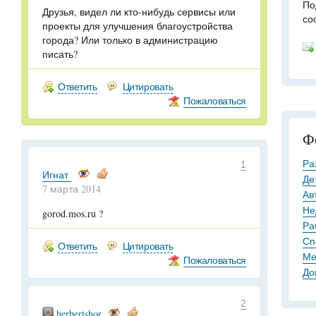
По
Друзья, видел ли кто-нибудь сервисы или
со
проекты для улучшения благоустройства
города? Или только в администрацию
писать?
Ответить
Цитировать
Пожаловаться
Ф
Ра
1
Игнат
Де
7 марта 2014
Ав
Не
gorod.mos.ru ?
Ра
Сп
Ответить
Цитировать
Ме
Пожаловаться
До
2
herbertshor