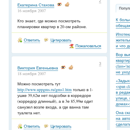
2
Екатерина Стахова
Попул
16 ноября 2007
К боль
Кто знает, где можно посмотреть
обещаю
планировки квартир в 20-ом районе.
Ипотек
Ответить
Цитировать
житель
Пожаловаться
и что 
Вор вы
кварти
3
class='
Виктория Евгеньевна
не уход
18 ноября 2007
«Задыха
Можно посмотреть тут
<span c
http://www.uppgms.ru/gms1.htm
только в 1-
в реда
ушке 39,62м нет подсобки в корредоре
улице,
(корредор длинный), а в 3е 85,99м одит
домах<
санузел возле входа, а где ванна там
Она ск
туалета нет.
на авт
сделат
Ответить
Цитировать