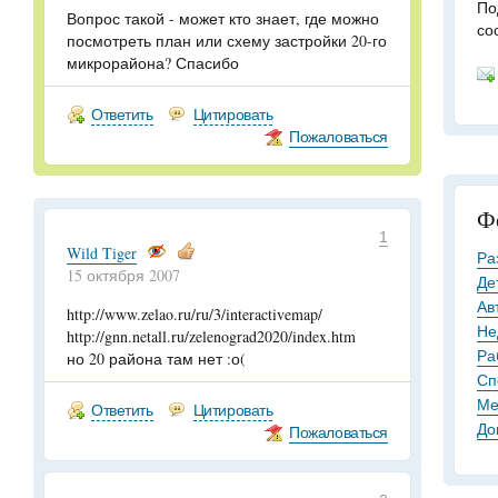
По
Вопрос такой - может кто знает, где можно
со
посмотреть план или схему застройки 20-го
микрорайона? Спасибо
Ответить
Цитировать
Пожаловаться
Ф
1
Wild Tiger
Ра
15 октября 2007
Де
Ав
http://www.zelao.ru/ru/3/interactivemap/
Не
http://gnn.netall.ru/zelenograd2020/index.htm
Ра
но 20 района там нет :о(
Сп
Ме
Ответить
Цитировать
До
Пожаловаться