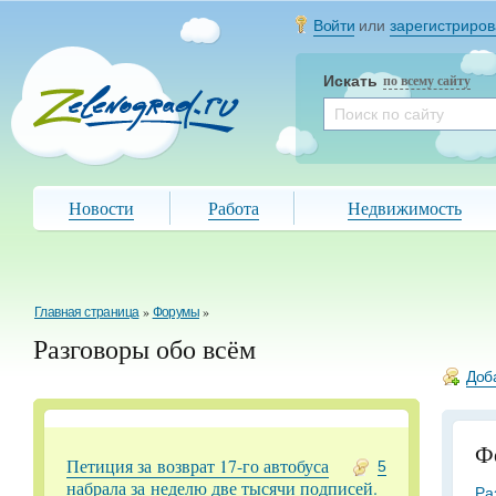
Войти
или
зарегистриров
Искать
по всему сайту
Новости
Работа
Недвижимость
Главная страница
»
Форумы
»
Разговоры обо всём
Доб
Ф
Петиция за возврат 17-го автобуса
5
набрала за неделю две тысячи подписей.
Ра