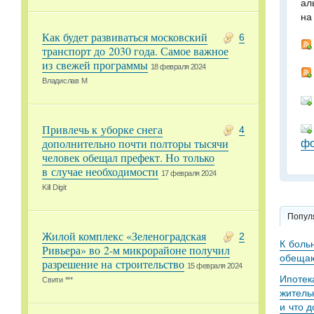
ал
на
Как будет развиваться московский
6
транспорт до 2030 года. Самое важное
из свежей программы
18 февраля 2024
Владислав М
Привлечь к уборке снега
4
фо
дополнительно почти полторы тысячи
человек обещал префект. Но только
в случае необходимости
17 февраля 2024
Kill Digit
Попул
Жилой комплекс «Зеленоградская
2
К боль
Ривьера» во 2-м микрорайоне получил
обещаю
разрешение на строительство
15 февраля 2024
Ипотек
Свити ***
житель
и что 