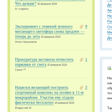
Что дальше?
20 февраля 2024
Де
In -cognitus
Ав
Не
Ра
Эксперимент с отменой зеленого
9
Сп
мигающего светофора снова продлен —
Ме
теперь до лета
20 февраля 2024
До
Антон Хануманов
Прокуратура заставила почистить
1
парковки от снега
20 февраля 2024
Свити ***
На
на
Нашелся желающий построить
2
об
спортивный комплекс на поляне в 11-м
то
микрорайоне. Участок ему отдали
ин
фактически бесплатно
18 февраля 2024
Та
Владислав М