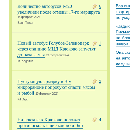
Количество автобусов №20
Вор вы
6
увеличили после отмены 17-го маршрута
кварти
не ухо
14 февраля 2024
Ваня Тюкин
«Задыха
Письмо
на Ала
Новый автобус Голубое-Зеленопарк
1
воздух
через станцию МЦД Крюково запустят
Она ск
до начала мая
13 февраля 2024
на авт
In -cognitus
девушк
Пустующую ярмарку в 3-м
2
микрорайоне попробуют спасти мясом
и рыбой
13 февраля 2024
Kill Digit
На вокзале в Крюково положат
4
противоскользящие коврики. Без