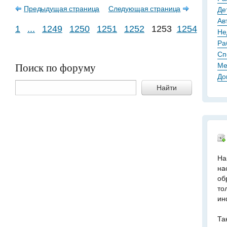
Предыдущая страница
Следующая страница
Де
Ав
1
...
1249
1250
1251
1252
1253
1254
1255
Не
Ра
Сп
Поиск по форуму
Ме
До
Найти
На
на
об
то
ин
Та