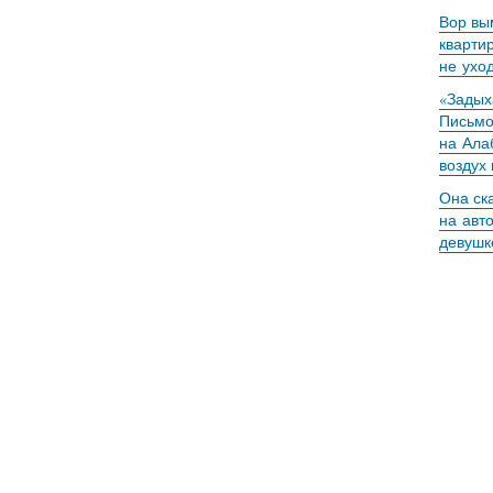
Вор вы
кварти
не ухо
«Задыха
Письмо
на Ала
воздух
Она ск
на авт
девушк