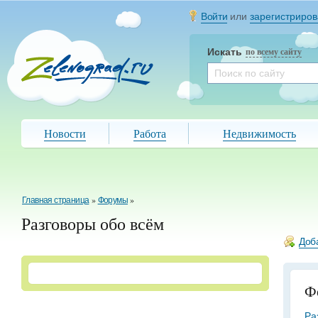
Войти
или
зарегистриров
Искать
по всему сайту
Новости
Работа
Недвижимость
Главная страница
»
Форумы
»
Разговоры обо всём
Доб
Ф
Ра