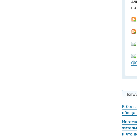
ал
на
фо
Попул
К боль
обещаю
Ипотек
житель
и что 