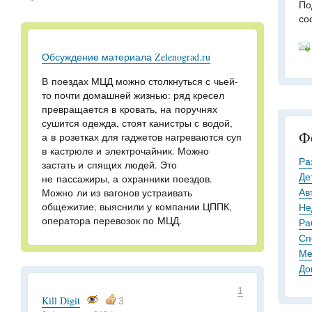
По
со
Обсуждение материала Zelenograd.ru
В поездах МЦД можно столкнуться с чьей-
то почти домашней жизнью: ряд кресел
превращается в кровать, на поручнях
сушится одежда, стоят канистры с водой,
Ф
а в розетках для гаджетов нагреваются суп
в кастрюле и электрочайник. Можно
Ра
застать и спящих людей. Это
Де
не пассажиры, а охранники поездов.
Ав
Можно ли из вагонов устраивать
общежитие, выяснили у компании ЦППК,
Не
оператора перевозок по МЦД.
Ра
Сп
Ме
До
1
Kill Digit
3