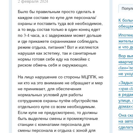
2 февраля 2024
Попул
Было бы правильным просто сделать в
каждом составе по купе для персонала/
К боль
охраны и поставить туда всё необходимое,
обещаю
а то ведь состав только в один конец едет
Ипотек
по 3-4 часа, а с задержками может дольше
житель
и где прикажете охранниками соблюдать
и что 
режим отдыха, питания? Вот и изгляются
нарушая как эстетику, так и санитарные
Вор вы
нормы готовя себе еду на помойке с
кварти
риском обжечь себя и окружающих.
class='
не уход
На лицо нарушение со стороны МЦППК, но
«Задыха
ни кто на это внимание не обращает и мер
<span c
не принимает, для обеспечения
в реда
нормальных условий для работы
улице,
сотрудников охраны путём обустройства
домах<
отдельного купе со всем необходимым.
Если купе не предусмотрено, то должны
Она ск
быть выделены смены и промежуточные
на авт
станции с комнатами персонала для
сделат
смены персонала и отдыха с зоной для