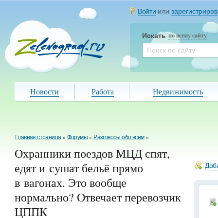
Войти
или
зарегистриров
Искать
по всему сайту
Новости
Работа
Недвижимость
Главная страница
»
Форумы
»
Разговоры обо всём
»
Охранники поездов МЦД спят,
едят и сушат бельё прямо
Доба
в вагонах.
Это вообще
нормально? Отвечает перевозчик
ЦППК