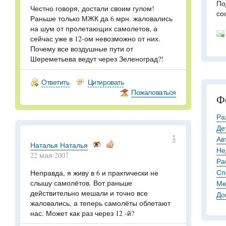
По
Честно говоря, достали своим гулом!
со
Раньше только МЖК да 6 мрн. жаловались
на шум от пролетающих самолетов, а
сейчас уже в 12-ом невозможно от них.
Почему все воздушные пути от
Шереметьева ведут через Зеленоград?!
Ответить
Цитировать
Пожаловаться
Ф
Ра
Де
1
Ав
Наталья Наталья
Не
22 мая 2007
Ра
Сп
Неправда, я живу в 6 и практически не
слышу самолётов. Вот раньше
Ме
действительно мешали и точно все
До
жаловались, а теперь самолёты облетают
нас. Может как раз через 12 -й?