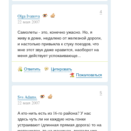
4
Olga Ivanova
22 мая 2007
Самолеты - это, конечно ужасно. Но, я
живу в доме, недалеко от железной дороги,
и настолько привыкла к стуку поездов, что
мне этот звук даже нравится, наоборот на
меня действует успокаивающе...
Ответить
Цитировать
Пожаловаться
5
Svs Adams.
22 мая 2007
А кто-нить есть из 16-го района? У нас
здесь чуть ли ни каждую ночь гонки
устраивают (длинная прямая дорога) то на
мотоциклах, то на машинах, достали уже