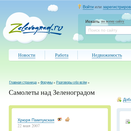
Войти
или
зарегистриров
Искать
по всему сайту
Новости
Работа
Недвижимость
Главная страница
»
Форумы
»
Разговоры обо всём
»
Самолеты над Зеленоградом
Доба
Хрюря Пампукская
22 мая 2007