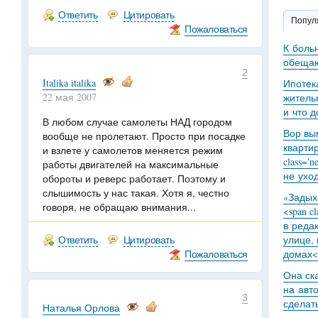
Ответить
Цитировать
Попул
Пожаловаться
К боль
обещаю
2
Italika italika
Ипотек
22 мая 2007
житель
и что 
В любом случае самолеты НАД городом
Вор вы
вообще не пролетают. Просто при посадке
кварти
и взлете у самолетов меняется режим
class='
работы двигателей на максимальные
не уход
обороты и реверс работает. Поэтому и
слышимость у нас такая. Хотя я, честно
«Задыха
говоря, не обращаю внимания...
<span c
в реда
Ответить
Цитировать
улице,
Пожаловаться
домах<
Она ск
на авт
3
сделат
Наталья Орлова