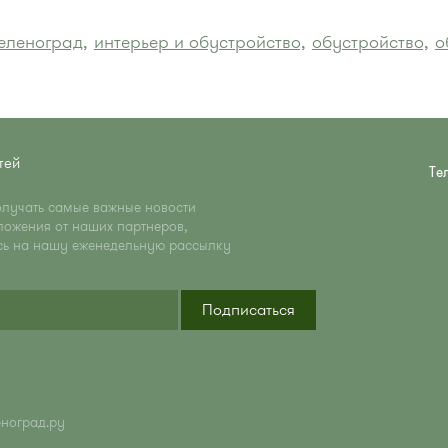
еленоград,
интерьер и обустройство,
обустройство,
о
тей
Те
олучать самые важные новости
ложения от наших партнеров,
сь на нашу еженедельную рассылку
Подписаться
еноград.ру