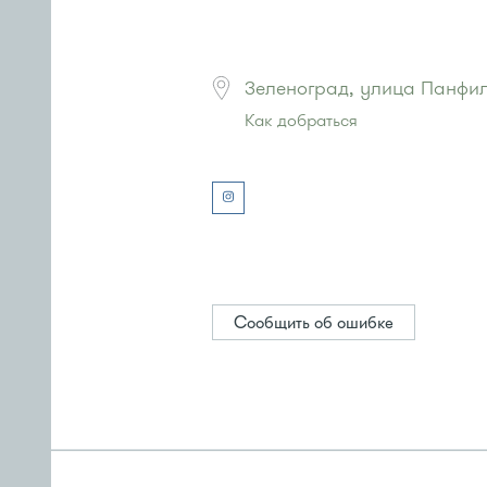
Зеленоград, улица Панфило
Как добраться
Проезд до остановки
"Станция 
Автобусы № 1, 2, 3, 4, 9, 10, 11, 12,
Маршрутка № 127, 312, 377, 390, 
или до остановки
"10-й микрора
Автобус № 4, 9.
Маршрутка № 721м
Сообщить об ошибке