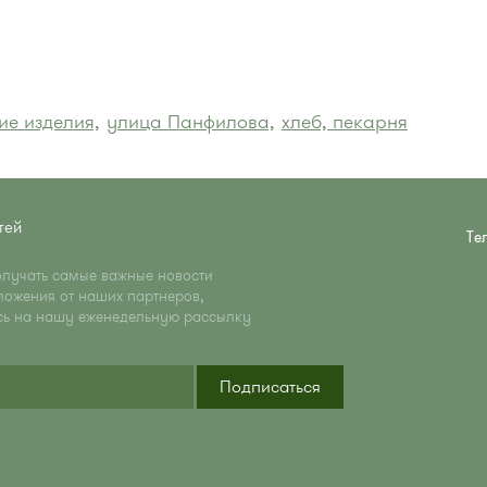
ие изделия,
улица Панфилова,
хлеб, пекарня
тей
Те
олучать самые важные новости
ложения от наших партнеров,
сь на нашу еженедельную рассылку
Подписаться