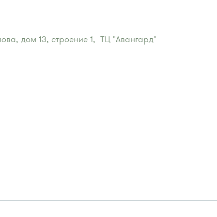
ва, дом 13, строение 1,  ТЦ "Авангард"
Крюково"
:
 13, 21, 23, 29, 31, 403, 312, 377, 390, 476, 493.
476, 408м, 409м, 721м, 903, 128, 431м, 900
йон"
: