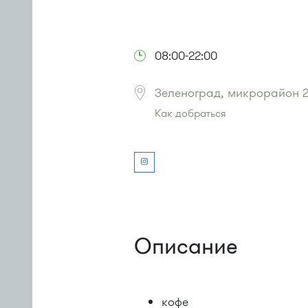
08:00-22:00
Зеленоград, микрорайон 2,
Как добраться
Проезд до остановки
"Кинотеатр
Автобусы № 1, 3, 6, 7, 8, 10, 11, 12,
Маршрутка № 408м, 476м, 720м
или до остановки
"1-й Торговый 
Автобусы № 1, 3, 6, 7, 8, 10, 11, 12,
Маршрутка № 408м, 476м, 720м
Описание
кофе