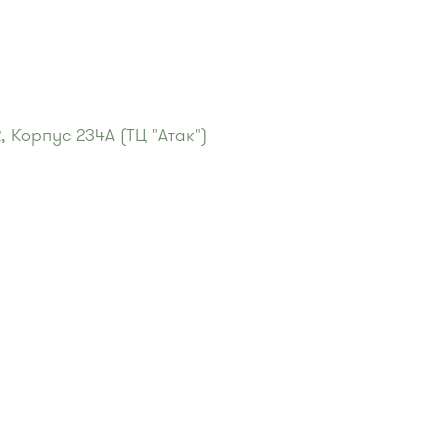
 Корпус 234А (ТЦ "Атак")
 "Электрон""
:
 29, 32.
, 900, 903
центр"
:
 32, 29.
, 900, 903