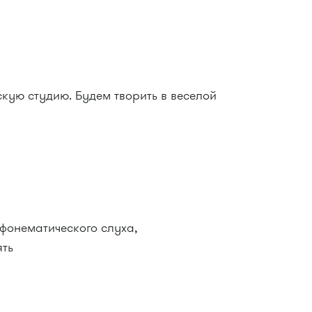
скую студию. Будем творить в веселой
фонематического слуха,
внимание и память