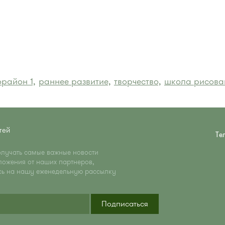
район 1,
раннее развитие,
творчество,
школа рисова
тей
Те
олучать самые важные новости
ложения от наших партнеров,
сь на нашу еженедельную рассылку
Подписаться