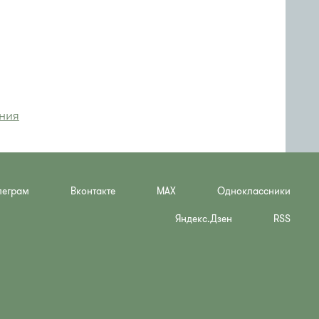
ния
леграм
Вконтакте
MAX
Одноклассники
Яндекс.Дзен
RSS