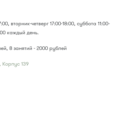
00, вторник-четверг 17:00-18:00, суббота 11:00-
1:00 каждый день.
ей, 8 занятий - 2000 рублей
, Корпус 139
 "Электрон""
:
, 31, 32, 400, 400э.
 720м, 900, 903
и"
:
, 400э.
 900, 903