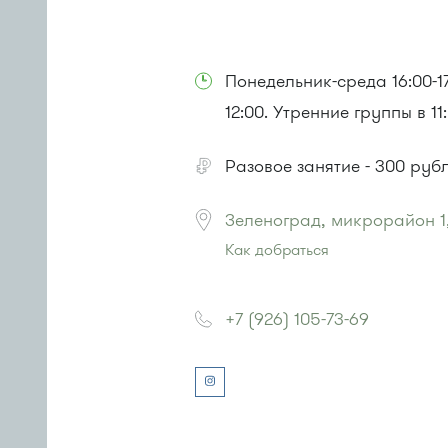
Понедельник-среда 16:00-17:
12:00. Утренние группы в 1
Разовое занятие - 300 рубл
Зеленоград, микрорайон 1
Как добраться
Проезд до остановки
"Кинотеатр
Автобусы № 1, 3, 6, 7, 9, 10, 11, 12
+7 (926) 105-73-69
Маршрутка № 409м, 431м, 476м,
или до остановки
"Улица Юност
Автобусы № 1, 6, 7, 10, 12, 19, 400
Маршрутка № 419м, 431м, 720м,