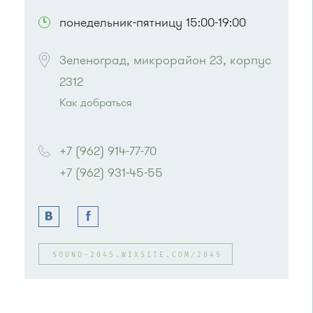
понедельник-пятницу 15:00-19:00
Зеленоград, микрорайон 23, корпус 
2312
Как добраться
Проезд до остановки
"Комбинат ЖБИ"
:
Автобус № 20.
+7 (962) 914-77-70
или до остановки
"Кутузово"
:
+7 (962) 931-45-55
Автобус № 366.
Маршрутка № 460м, 707м
SOUND-2045.WIXSITE.COM/2045