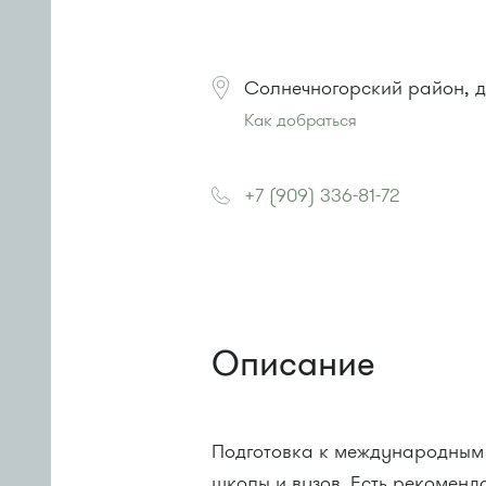
Солнечногорский район, д
Как добраться
Проезд до остановки
"Брехово"
:
Автобус № 366.
+7 (909) 336-81-72
Маршрутка 707м
или до остановки
"Брехово / Я
Автобус №366
Маршрутка №460М
Описание
Подготовка к международным
школы и вузов. Есть рекоменд