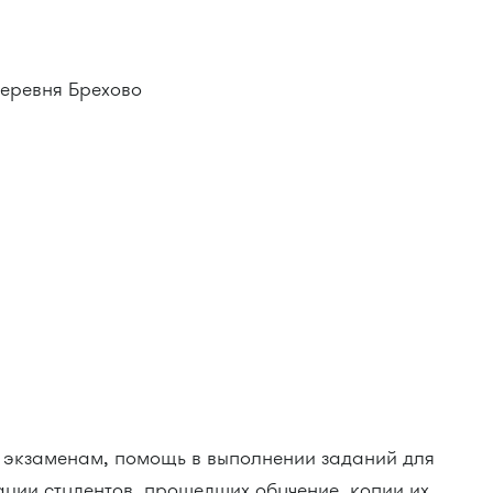
еревня Брехово
рмарка ГОШ"
:
 экзаменам, помощь в выполнении заданий для
ации студентов, прошедших обучение, копии их