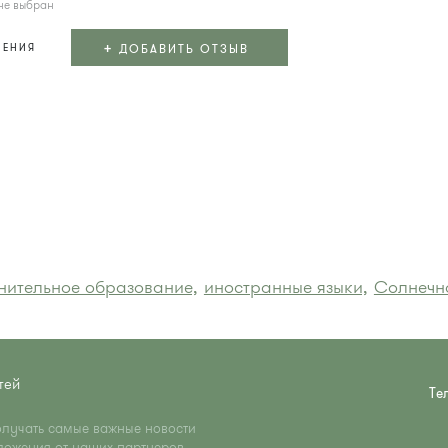
не выбран
+
ДОБАВИТЬ ОТЗЫВ
ЛЕНИЯ
нительное образование,
иностранные языки,
Солнечн
тей
Те
олучать самые важные новости
ложения от наших партнеров,