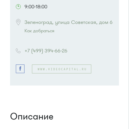
9:00-18:00
Зеленоград, улица Советская, дом 6
Как добраться
Проезд до остановки
"Улицу Летчицы
Тарасовой"
:
+7 (499) 394-66-26
Автобус № 14, 28
или до остановки
"Привокзальная площадь"
:
Автобусы № 14, 16, 20, 400т, 28.
WWW.VIDEOCAPITAL.RU
Маршрутки: 460м, 707м, Ашан-1, Ашан-2
Описание