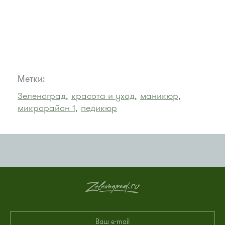
Метки:
Зеленоград,
красота и уход,
маникюр,
микрорайон 1,
педикюр