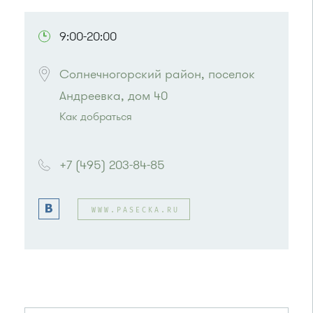
ПОСМОТРЕТЬ НА КАРТЕ
9:00-20:00
Солнечногорский район, поселок 
Андреевка, дом 40
Как добраться
Проезд до остановки
"Корпус 1602"
:
Автобусы № 5, 15, 17, 20, 32.
+7 (495) 203-84-85
Маршрутка № 417м, 460м, 479м, 720м
или до остановки
"15 микрорайон"
:
Автобусы № 17, 20.
WWW.PASECKA.RU
Маршрутка № 417м, 479м