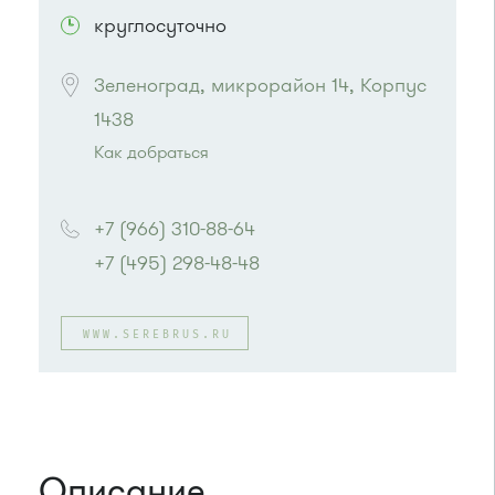
круглосуточно
Зеленоград, микрорайон 14, Корпус 
1438
Как добраться
Проезд до остановки
"Корпус 1428"
:
+7 (966) 310-88-64
Автобус № 16, 16К
+7 (495) 298-48-48
или до остановки
"Дворец единоборств"
:
Автобусы № 14, 17, 18, 19, 20, 357, 374, 400к,
WWW.SEREBRUS.RU
495, 497.
Маршрутка № 164, 417м, 419м, 476м, 479м,
495, 497
Описание