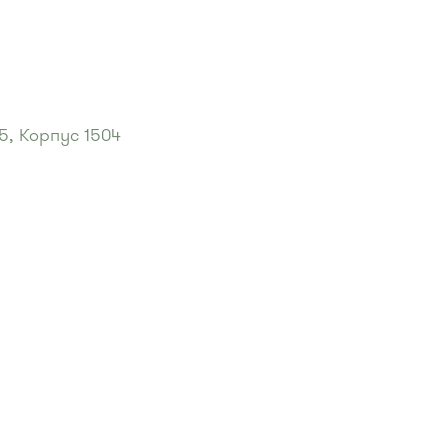
5, Корпус 1504
ский пруд"
:
, 720м