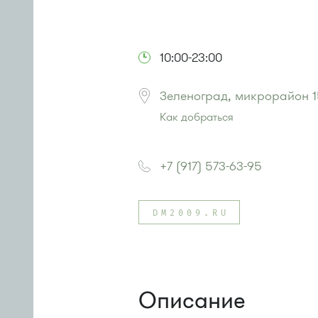
10:00-23:00
Зеленоград, микрорайон 1
Как добраться
Проезд до остановки
"Михайлов
Автобусы № 5, 15, 32.
+7 (917) 573-63-95
Маршрутка № 460м, 720м
или до остановки
"Корпус 1602"
:
Автобусы № 5, 15, 17, 20, 32.
DM2009.RU
Маршрутка № 417м, 460м, 479м
Описание