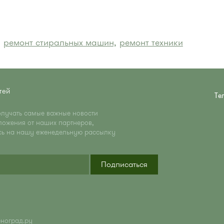
,
ремонт стиральных машин,
ремонт техники
тей
Те
олучать самые важные новости
ложения от наших партнеров,
сь на нашу еженедельную рассылку
Подписаться
еноград.ру