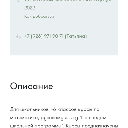
2022
Как добраться
Проезд до остановки
"Улицу Летчицы
Тарасовой"
:
+7 (926) 971-90-71 (Татьяна)
Автобус № 14, 28
или до остановки
"Районный суд"
:
Автобусы № 14, 15, 19.
Маршрутка № 419м, 476м, 720м
Описание
Для школьников 1-6 классов курсы по
математике, русскому языку "По следам
школьной программы". Курсы предназначены