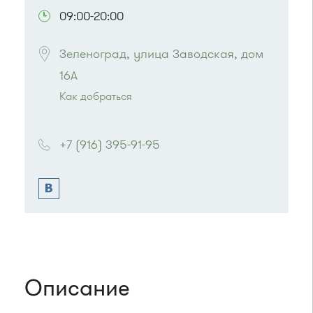
09:00-20:00
Зеленоград, улица Заводская, дом 
16А
Как добраться
Проезд до остановки
"Заводская улица"
:
Автобус № 20.
+7 (916) 395-91-95
Маршрутка № 460м
или до остановки
"Привокзальная площадь"
:
Автобусы № 14, 16, 20, 400т, 28.
Маршрутки: 460м, 707м, Ашан-1, Ашан-2
Описание